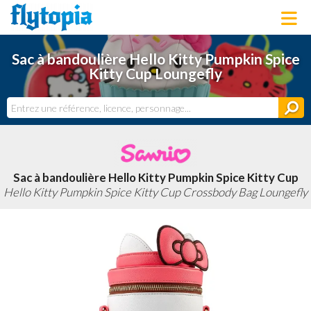
LOUNGEFLY
Sac à bandoulière Hello Kitty Pumpkin Spice
LICENCES
Kitty Cup Loungefly
NOUVEAUTÉS
PROCHAINEMENT
BONS PLANS
ACTUALITÉS
DERNIERS AJOUTS
Sac à bandoulière Hello Kitty Pumpkin Spice Kitty Cup
Hello Kitty Pumpkin Spice Kitty Cup Crossbody Bag Loungefly