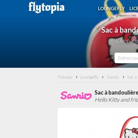
LOUNGEFLY
LIC
Sac à band
Comparez 
Flytopia
Loungefly
Sanrio
Sac à
Sac à bandoulière
Hello Kitty and fr