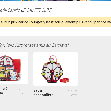
efly Sanrio LF-SANTB1677
aucun prix car ce Loungefly n'est
actuellement plus vendu par nos m
y Hello Kitty et ses amis au Carnaval
lle à
Sac à
lo
bandoulière
ses
Hello Kitty et
ses amis au
Carnaval