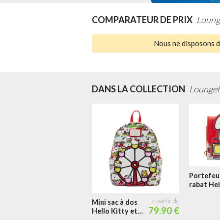
COMPARATEUR DE PRIX
Loung
Nous ne disposons d'
DANS LA COLLECTION
Loungefl
Portefeui
rabat Hel
Kitty et 
amis au
Mini sac à dos
79.90 €
Carnaval
Hello Kitty et
ses amis au