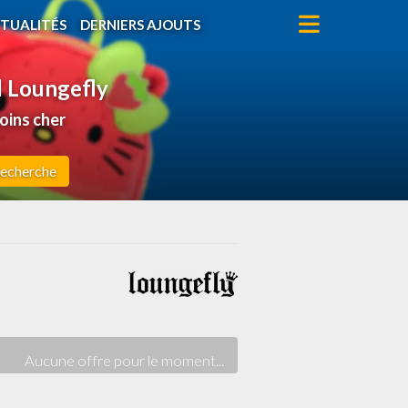
TUALITÉS
DERNIERS AJOUTS
l Loungefly
oins cher
echerche