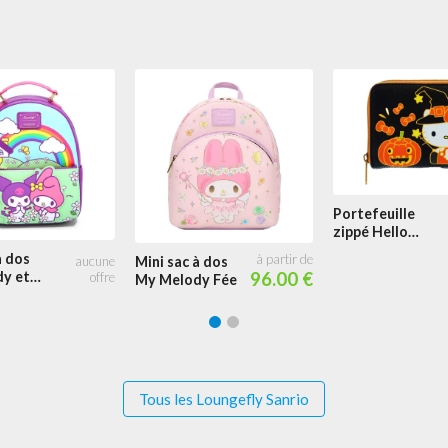
Portefeuille
zippé Hello
Kitty Citrouille
à dos
Mini sac à dos
Halloween
y et
96.00 €
My Melody Fée
riends
Tous les Loungefly Sanrio