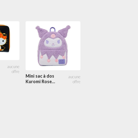
Portefeuille
32.00
zippé Hello
Kitty Jam
Mini sac à dos
Kuromi Rose
Pastel Peluche
Cosplay