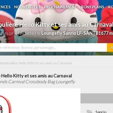
ENCES
NOUVEAUTÉS
PROCHAINEMENT
BONS PLANS
AC
oulière Hello Kitty et ses amis au Carnava
les prix ! Achetez le
Loungefly Sanrio LF-SANTB1677 m
R
 bandoulière Hello Kitty et ses amis au Carnaval
 Hello Kitty et ses amis au Carnaval
iends Carnival Crossbody Bag Loungefly
Sanrio