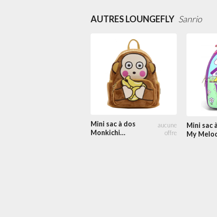
Carnaval
AUTRES LOUNGEFLY
Sanrio
Mini sac à dos
Mini sac 
Monkichi
My Melod
Cosplay
Kuromi F