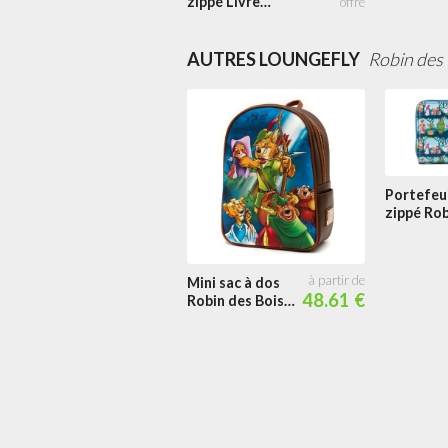
zippé Livre
Classique Robin
des Bois
AUTRES LOUNGEFLY
Robin des 
Portefeui
zippé Rob
Bois She
Mini sac à dos
48.61 €
Robin des Bois
Forêt de
Sherwood