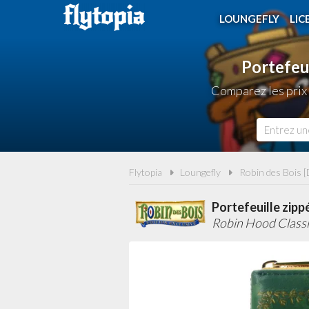
LOUNGEFLY
LIC
Portefeui
Comparez les prix 
Flytopia
Loungefly
Robin des Bois [
Portefeuille zipp
Robin Hood Classi