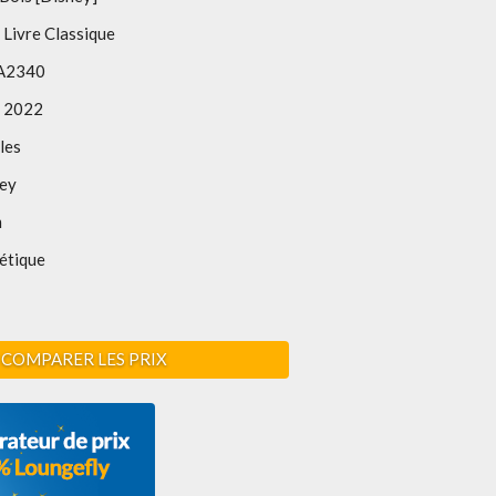
 Livre Classique
A2340
 2022
les
ney
m
étique
COMPARER LES PRIX