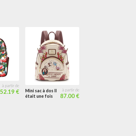
Mini sac à dos Il
52.19 €
Portefeuille
87.00 €
était une fois
zippé Robin des
Bois
Récompense