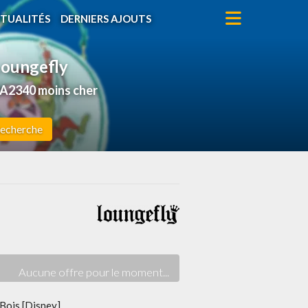
TUALITÉS
DERNIERS AJOUTS
 Loungefly
WA2340 moins cher
echerche
Bois [Disney]