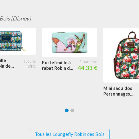
Robin des Bois
Bois [Disney]
lle
Portefeuille à
in des
44.33 €
rabat Robin des
rwood
Bois Sauve Belle
Marianne Scène
Mini sac à dos
Personnages
Robin Des Bois
Floral
Tous les Loungefly Robin des Bois