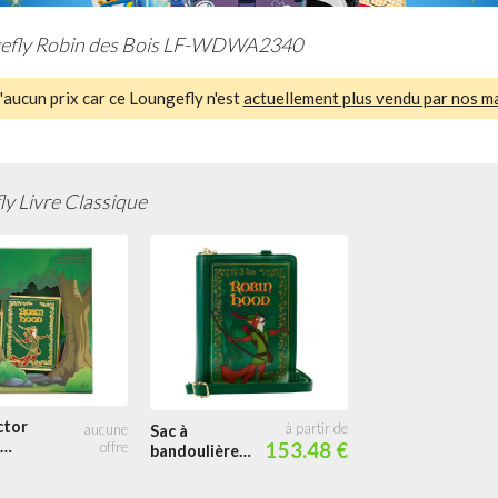
efly Robin des Bois LF-WDWA2340
aucun prix car ce Loungefly n'est
actuellement plus vendu par nos m
y Livre Classique
ctor
Sac à
153.48 €
bandoulière
e Robin
convertible
Livre Classique