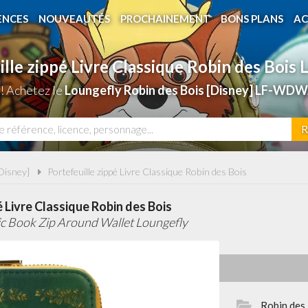
ENCES
NOUVEAUTÉS
PROCHAINEMENT
BONS PLANS
AC
lle zippé Livre Classique Robin des Bois
! Achetez le
Loungefly Robin des Bois [Disney] LF-WD
R
Disney]
Portefeuille zippé Livre Classique Robin des Bois
é Livre Classique Robin des Bois
c Book Zip Around Wallet Loungefly
Robin des 