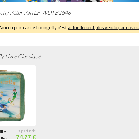
efly Peter Pan LF-WDTB2648
aucun prix car ce Loungefly n'est
actuellement plus vendu par nos m
y Livre Classique
lle
74.77 €
re