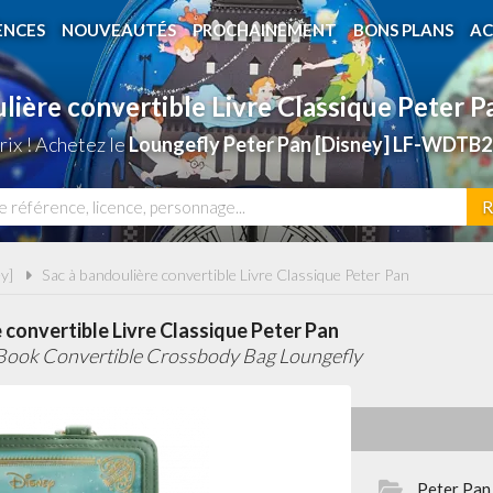
ENCES
NOUVEAUTÉS
PROCHAINEMENT
BONS PLANS
AC
lière convertible Livre Classique Peter 
ix ! Achetez le
Loungefly Peter Pan [Disney] LF-WDTB2
R
y]
Sac à bandoulière convertible Livre Classique Peter Pan
 convertible Livre Classique Peter Pan
 Book Convertible Crossbody Bag Loungefly
Peter Pan