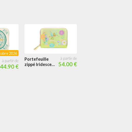
tobre 2026
Portefeuille
54.00 €
zippé Iridescent
44.90 €
Fée Clochette
Fleurs
Mini sac à dos la
Fée Clochette
Floral