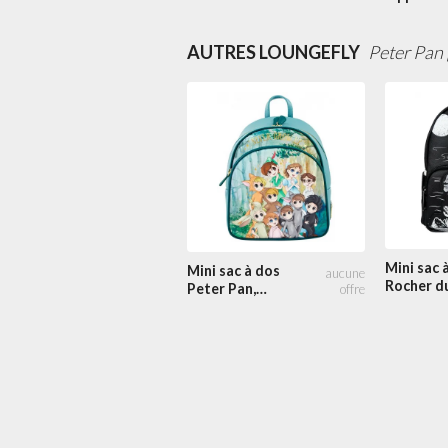
Peter Pan
Classiqu
Pan
AUTRES LOUNGEFLY
Peter Pan 
Mini sac 
Mini sac à dos
Rocher d
Peter Pan,
Crâne
Wendy et les
Garçons Perdus