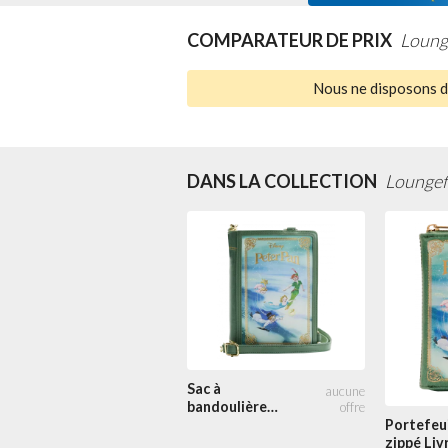
COMPARATEUR DE PRIX
Loung
Nous ne disposons d'
DANS LA COLLECTION
Loungefl
Sac à
bandoulière
convertible
Portefeui
Livre Classique
zippé Liv