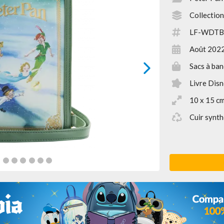
Collection
LF-WDTB
Août 202
Sacs à ban
next
Livre Dis
10 x 15 c
Cuir synth