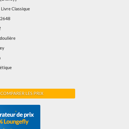
 Livre Classique
2648
2
doulière
ney
m
étique
COMPARER LES PRIX