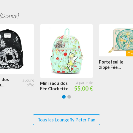
e Peter
[Disney]
Oc
Portefeuille
zippé Fée
Clochette
Iridescent
à dos
Mini sac à dos
Vitraux
u
55.00 €
Fée Clochette
Tous les Loungefly Peter Pan