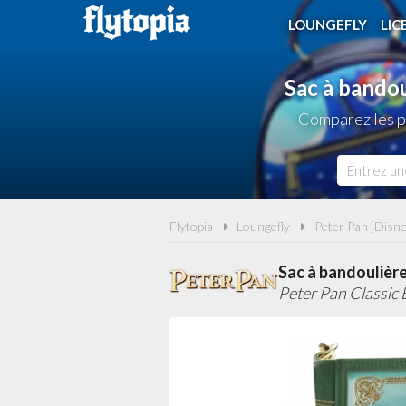
LOUNGEFLY
LIC
Sac à bandou
Comparez les pr
Flytopia
Loungefly
Peter Pan [Disne
Sac à bandoulière
Peter Pan Classic