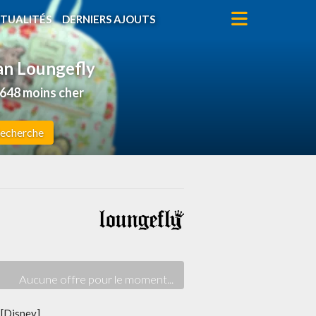
TUALITÉS
DERNIERS AJOUTS
Pan Loungefly
648 moins cher
echerche
 [Disney]