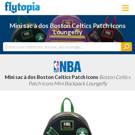
LOUNGEFLY
Mini sac à dos Boston Celtics Patch Icons
LICENCES
Loungefly
NOUVEAUTÉS
PROCHAINEMENT
BONS PLANS
ACTUALITÉS
DERNIERS AJOUTS
Mini sac à dos Boston Celtics Patch Icons
Boston Celtics
Patch Icons Mini Backpack Loungefly