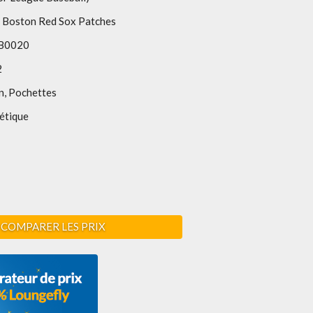
n Boston Red Sox Patches
B0020
2
n, Pochettes
étique
COMPARER LES PRIX