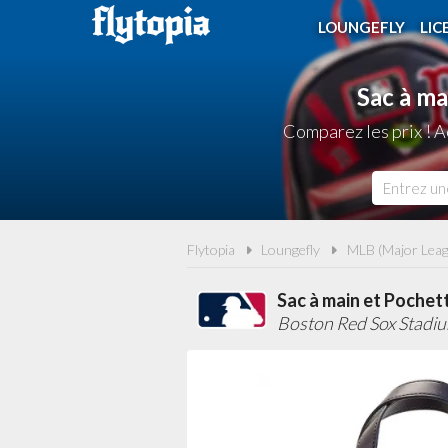
LOUNGEFLY
LIC
Sac à m
Comparez les prix ! 
Flytopia
Loungefly
MLB (Major Leag
Sac à main et Poche
Boston Red Sox Stadi