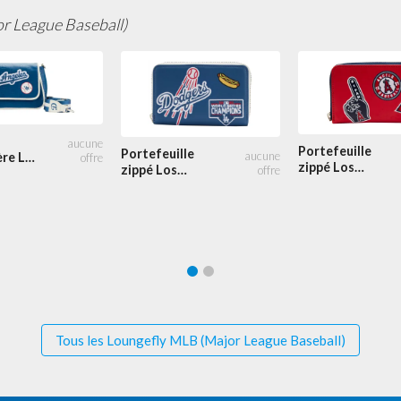
r League Baseball)
Portefeuille
Portefeuille
ère Los
zippé Los
zippé Los
Angeles Angels
Angeles
Patches
Dodgers
Patches
Tous les Loungefly MLB (Major League Baseball)