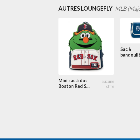
AUTRES LOUNGEFLY
MLB (Majo
Sac à
bandouli
Angeles
Dodgers
Patches
Mini sac à dos
Boston Red Sox
Wally the Green
Monster
Cosplay