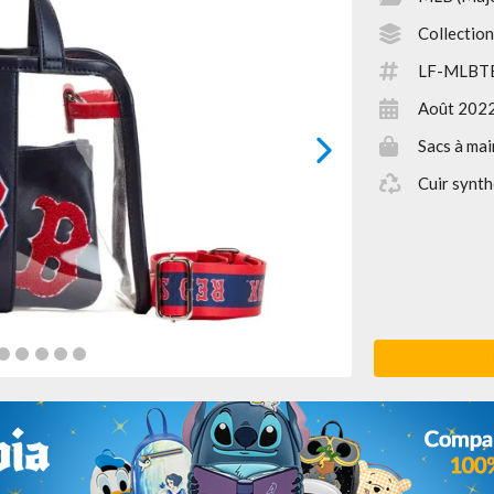
Collectio
LF-MLBT
Août 202
Sacs à mai
next
Cuir synth