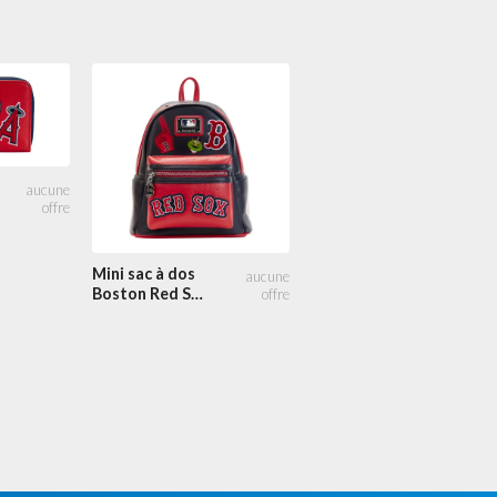
Sac à main et
Pochette Los
Angeles Angels
Mini sac à dos
Stadium
Boston Red Sox
Patches