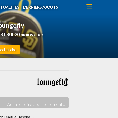
TUALITÉS
DERNIERS AJOUTS
oungefly
LBTB0020 moins cher
echerche
r League Baseball)