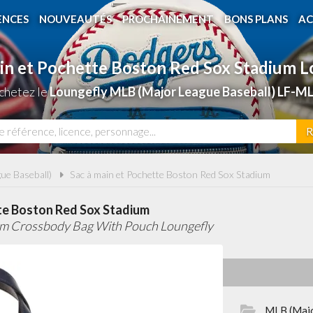
ENCES
NOUVEAUTÉS
PROCHAINEMENT
BONS PLANS
AC
ain et Pochette Boston Red Sox Stadium L
Achetez le
Loungefly MLB (Major League Baseball) LF-M
R
ue Baseball)
Sac à main et Pochette Boston Red Sox Stadium
tte Boston Red Sox Stadium
um Crossbody Bag With Pouch Loungefly
MLB (Majo