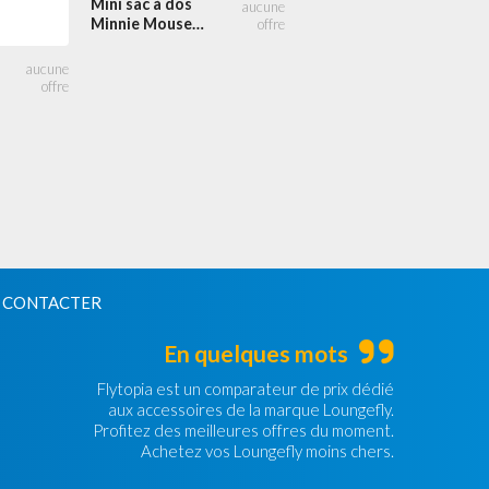
Mini sac à dos
Minnie Mouse
Mini sac à dos
Swarovski
Daisy Duck
Cristaux
Sorcière
d'Halloween
Cosplay
 CONTACTER
En quelques mots
Flytopia est un comparateur de prix dédié
aux accessoires de la marque Loungefly.
Profitez des meilleures offres du moment.
Achetez vos Loungefly moins chers.