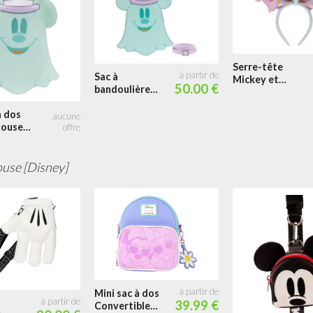
Serre-tête
Sac à
Mickey et
50.00 €
bandoulière
Minnie Mouse
Mickey et
Fantôme Pastel
Minnie Mouse
à dos
Glow
Fantôme Pastel
Mouse
Glow
Pastel
use [Disney]
Mini sac à dos
39.99 €
Convertible