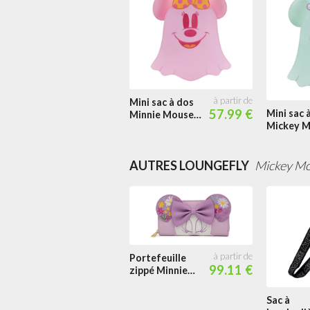
Mini sac à dos
57.99 €
Mini sac 
Minnie Mouse
Mickey 
Fantôme Pastel
Fantôme 
Glow
Glow
AUTRES LOUNGEFLY
Mickey Mo
Portefeuille
99.11 €
zippé Minnie
tenant des
Fleurs Cosplay
Sac à