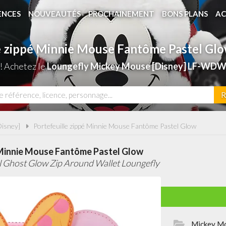
ENCES
NOUVEAUTÉS
PROCHAINEMENT
BONS PLANS
AC
e zippé Minnie Mouse Fantôme Pastel Gl
! Achetez le
Loungefly Mickey Mouse [Disney] LF-WDW
R
isney]
Portefeuille zippé Minnie Mouse Fantôme Pastel Glow
 Minnie Mouse Fantôme Pastel Glow
 Ghost Glow Zip Around Wallet Loungefly
Mickey Mo