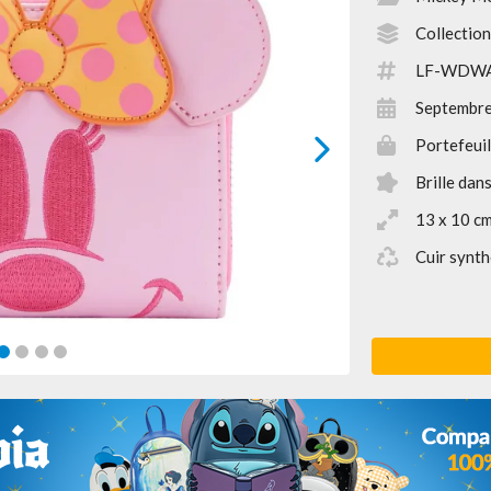
Collectio
LF-WDW
Septembr
Portefeuil
next
Brille dans
13 x 10 c
Cuir synth