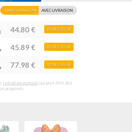
SANS LIVRAISON
AVEC LIVRAISON
44.80 €
VOIR L'OFFRE
€
45.89 €
VOIR L'OFFRE
e
77.98 €
VOIR L'OFFRE
e
le
retrait en magasin
qui peut être plus
son proposés.