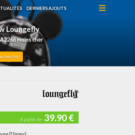
TUALITÉS
DERNIERS AJOUTS
ow Loungefly
A2266 moins cher
echerche
39.90 €
use [Disney]