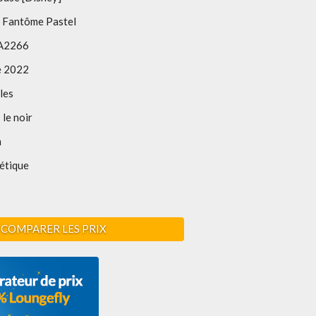
n Fantôme Pastel
A2266
e 2022
les
 le noir
m
étique
COMPARER LES PRIX