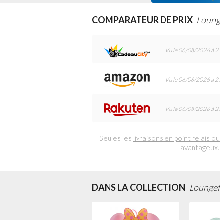
COMPARATEUR DE PRIX
Loung
Vu le 06/08/2026 à 2
Vu le 06/08/2026 à 2
Vu le 06/08/2026 à 2
Seules les
livraisons en point relais ou
avantageux.
DANS LA COLLECTION
Loungef