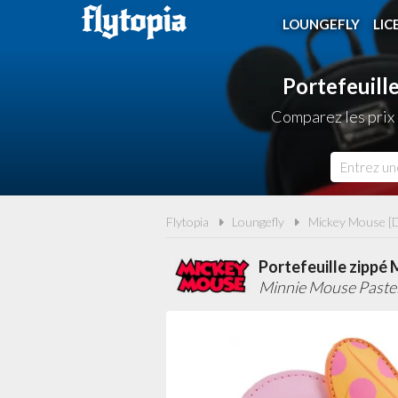
LOUNGEFLY
LIC
Portefeuill
Comparez les prix 
Flytopia
Loungefly
Mickey Mouse [D
Portefeuille zippé
Minnie Mouse Pastel