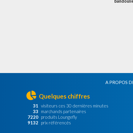
bandouli
Gant Figu
A PROPOS D
Quelques chiffres
31
visiteurs ces 30 dernières minutes
33
marchands partenaires
7220
produits Loungefly
9132
prix référencés