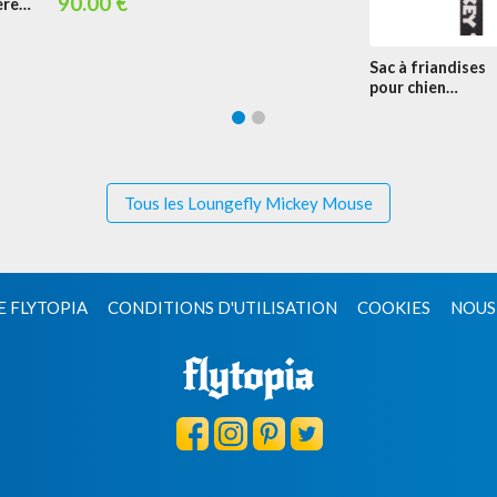
90.00 €
ère
Daisy Duck &
ral
Minnie Mouse
Sac à friandises
pour chien
Mickey
Tous les Loungefly Mickey Mouse
E FLYTOPIA
CONDITIONS D'UTILISATION
COOKIES
NOUS