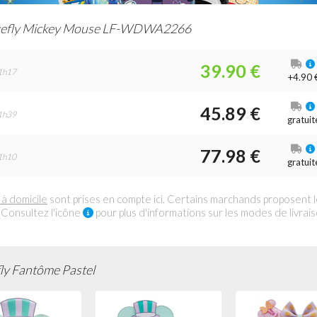
efly Mickey Mouse LF-WDWA2266
39.90 €
1h17
+4.90 
45.89 €
1h39
gratuit
77.98 €
1h10
gratuit
 à domicile
sont prises en compte ici. Certains marchands proposent 
 Consultez l'icône
pour plus d'informations sur les modes de livrai
ly Fantôme Pastel