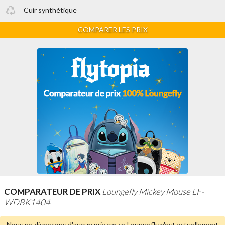
Cuir synthétique
COMPARER LES PRIX
COMPARATEUR DE PRIX
Loungefly Mickey Mouse LF-
WDBK1404
Nous ne disposons d'aucun prix car ce Loungefly n'est
actuellement