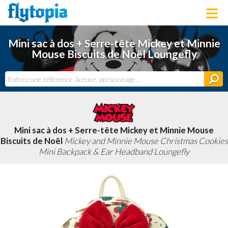
LOUNGEFLY
Mini sac à dos + Serre-tête Mickey et Minnie
LICENCES
Mouse Biscuits de Noël Loungefly
NOUVEAUTÉS
PROCHAINEMENT
BONS PLANS
ACTUALITÉS
DERNIERS AJOUTS
Mini sac à dos + Serre-tête Mickey et Minnie Mouse
Biscuits de Noël
Mickey and Minnie Mouse Christmas Cookies
Mini Backpack & Ear Headband Loungefly