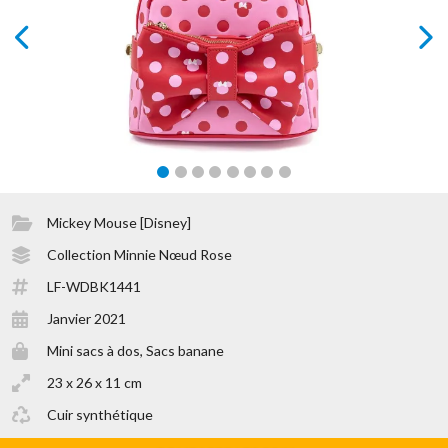
prev
next
Mickey Mouse [Disney]
Collection Minnie Nœud Rose
LF-WDBK1441
Janvier 2021
Mini sacs à dos, Sacs banane
23 x 26 x 11 cm
Cuir synthétique