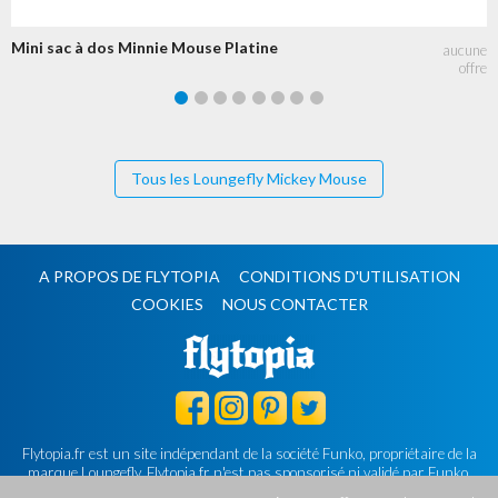
Mini sac à dos Minnie Mouse Platine
Tous les Loungefly Mickey Mouse
A PROPOS DE FLYTOPIA
CONDITIONS D'UTILISATION
COOKIES
NOUS CONTACTER
Flytopia.fr est un site indépendant de la société Funko, propriétaire de la
marque Loungefly.
Flytopia.fr n'est pas sponsorisé ni validé par Funko.
©2026 Flytopia.fr - Tous droits réservés.