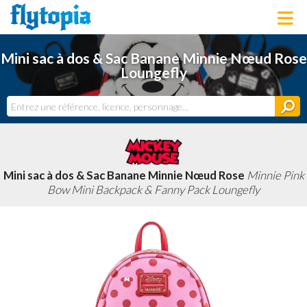
LOUNGEFLY
Mini sac à dos & Sac Banane Minnie Nœud Rose
LICENCES
Loungefly
NOUVEAUTÉS
PROCHAINEMENT
BONS PLANS
ACTUALITÉS
DERNIERS AJOUTS
Mini sac à dos & Sac Banane Minnie Nœud Rose
Minnie Pink
Bow Mini Backpack & Fanny Pack Loungefly