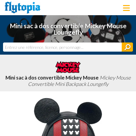
LOUNGEFLY
Mini sac à dos convertible Mickey Mouse
LICENCES
Loungefly
NOUVEAUTÉS
PROCHAINEMENT
BONS PLANS
ACTUALITÉS
DERNIERS AJOUTS
Mini sac à dos convertible Mickey Mouse
Mickey Mouse
Convertible Mini Backpack Loungefly