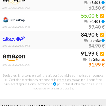
+5.50 €
60.50 €
Vu le 06/08/2026 à 15h05
55.00 €
+4.40 €
59.40 €
Vu le 06/08/2026 à 15h15
84.90 €
gratuite
84.90 €
Vu le 06/08/2026 à 15h05
91.99 €
à vérifier
91.99 €
Vu le 06/08/2026 à 12h39
Seules les
livraisons en point relais ou à domicile
sont prises en compte
ici. Certains marchands proposent le
retrait en magasin
qui peut être
plus avantageux. Consultez l'icône
pour plus d'informations sur les
modes de livraison proposés.