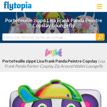
LOUNGEFLY
Portefeuille zippé Lisa Frank Panda Peintre
LICENCES
Copslay Loungefly
NOUVEAUTÉS
PROCHAINEMENT
BONS PLANS
ACTUALITÉS
DERNIERS AJOUTS
Portefeuille zippé Lisa Frank Panda Peintre Copslay
Lisa
Frank Panda Painter Cosplay Zip Around Wallet Loungefly