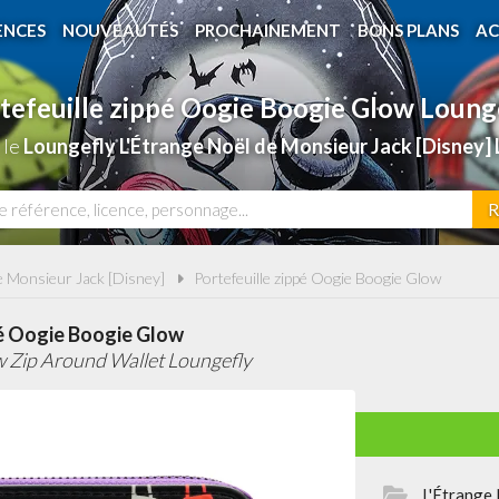
ENCES
NOUVEAUTÉS
PROCHAINEMENT
BONS PLANS
AC
tefeuille zippé Oogie Boogie Glow Loung
 le
Loungefly L'Étrange Noël de Monsieur Jack [Disne
R
e Monsieur Jack [Disney]
Portefeuille zippé Oogie Boogie Glow
pé Oogie Boogie Glow
 Zip Around Wallet Loungefly
L'Étrange 