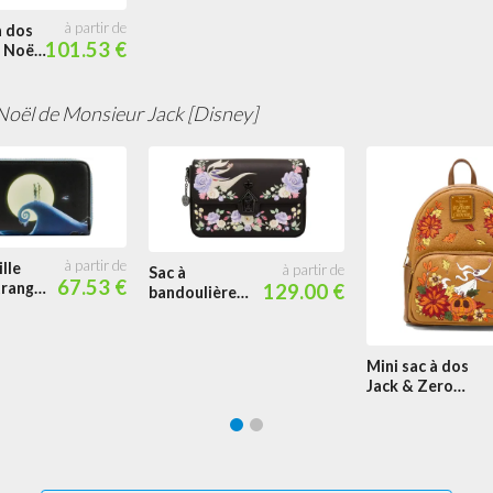
à dos
101.53 €
 Noël
eur
le
low
Noël de Monsieur Jack [Disney]
lle
Sac à
67.53 €
trange
129.00 €
bandoulière
Floral Zero
 Jack
ale
Mini sac à dos
Jack & Zero
Automne Glow