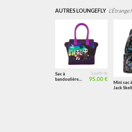
AUTRES LOUNGEFLY
L'Étrange 
Sac à
95.00 €
bandoulière
Mini sac 
Jack & Sally
Jack Skel
Poupée
holograp
Impressi
intégrale