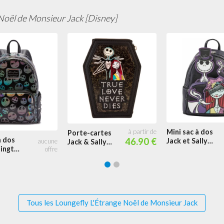
Noël de Monsieur Jack [Disney]
Mini sac à dos
Porte-cartes
à dos
46.90 €
Jack et Sally
Jack & Sally
lington
Elégant
Cercueil
hique
on
Tous les Loungefly L'Étrange Noël de Monsieur Jack