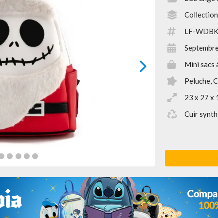
Collection
LF-WDBK
Septembr
Mini sacs 
next
Peluche, 
23 x 27 x 
Cuir synth