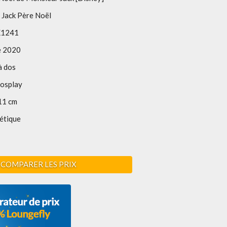
 Jack Père Noël
1241
e 2020
à dos
Cosplay
11 cm
étique
COMPARER LES PRIX