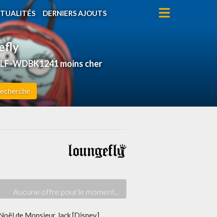
TUALITÉS
DERNIERS AJOUTS
efly
y] LF-WDBK1241 moins cher
echerche
Noël de Monsieur Jack [Disney]