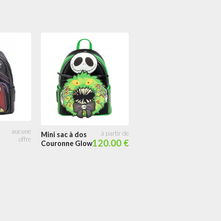
Boîte Mystère
7.90
Pins Train de la
ville de Noël
Mini sac à dos
120.00 €
Couronne Glow