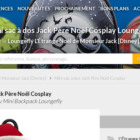
ENCES
NOUVEAUTÉS
PROCHAINEMENT
BONS PLANS
AC
i sac à dos Jack Père Noël Cosplay Loung
z le
Loungefly L'Étrange Noël de Monsieur Jack [Disne
R
e Monsieur Jack [Disney]
Mini sac à dos Jack Père Noël Cosplay
ck Père Noël Cosplay
y Mini Backpack Loungefly
L'Étrange 