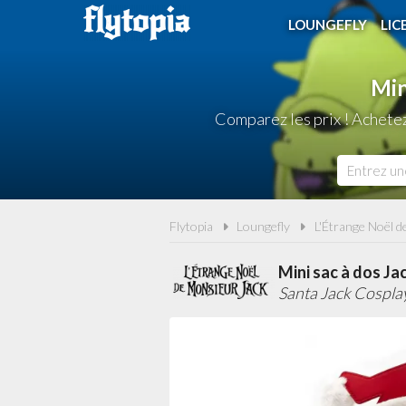
LOUNGEFLY
LIC
Min
Comparez les prix ! Achete
Flytopia
Loungefly
L'Étrange Noël d
Mini sac à dos Ja
Santa Jack Cospla