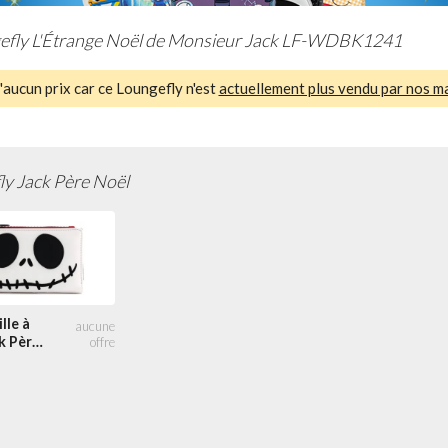
efly L'Étrange Noël de Monsieur Jack LF-WDBK1241
aucun prix car ce Loungefly n'est
actuellement plus vendu par nos m
ly Jack Père Noël
lle à
k Père
play