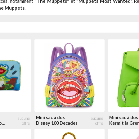
uccès, notamment
"The Muppets"
et
"Muppets Most Wanted
".
Re
The Muppets
.
Style
Pe
Cosplay
Figural
Light Up
Peluche
A
Prix
- de 30 €
de 30 à 50 €
de 50 à 100 €
+ de 100 €
é
Mini sac à dos
Mini sac à dos
on
Disney 100 Decades
Kermit la Gren