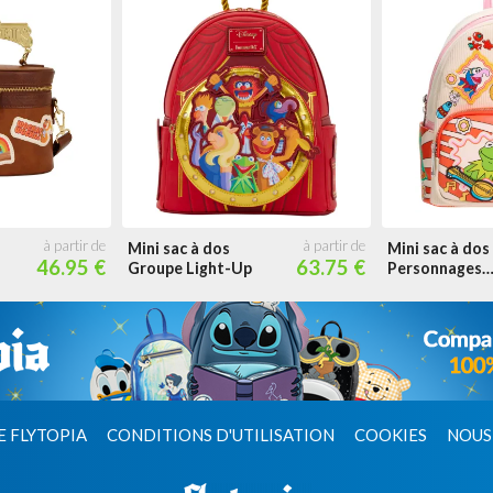
Mini sac à dos
Mini sac à dos
46.95 €
63.75 €
Groupe Light-Up
Personnages
Patches
E FLYTOPIA
CONDITIONS D'UTILISATION
COOKIES
NOUS