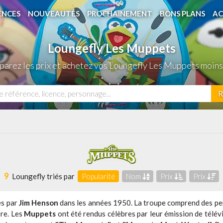
ENCES
NOUVEAUTÉS
PROCHAINEMENT
BONS PLANS
AC
Loungefly Les Muppets
arez les prix et achetez vos Loungefly Les Muppets moins
R
9
Loungefly triés par
Popularité
Nom
Prix
Prix
s par
Jim Henson
dans les années 1950. La troupe comprend des p
ore. Les
Muppets
ont été rendus célèbres par leur émission de télév