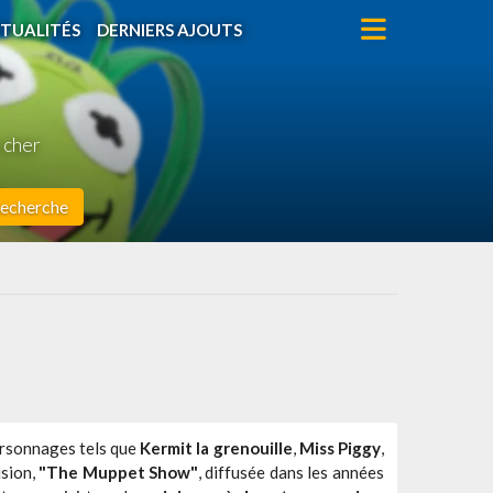
TUALITÉS
DERNIERS AJOUTS
 cher
echerche
ersonnages tels que
Kermit la grenouille
,
Miss Piggy
,
ision,
"The Muppet Show"
, diffusée dans les années