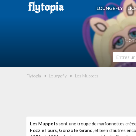
LOUNGEFLY
LIC
Comp
Flytopia
Loungefly
Les Muppets
Les Muppets
sont une troupe de marionnettes créée
Fozzie l'ours
,
Gonzo le Grand
, et bien d'autres enc