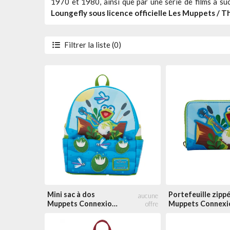
1970 et 1980, ainsi que par une série de films à s
Loungefly sous licence officielle Les Muppets / 
Filtrer la liste (0)
Accessoire
Mini sacs à dos
Portefeuilles
Sacs à bandoulière
Année
2026
2025
2024
2023
2022
Mini sac à dos
Portefeuille zipp
Muppets Connexion
Muppets Connexi
Arc-en-Ciel
Arc-en-Ciel