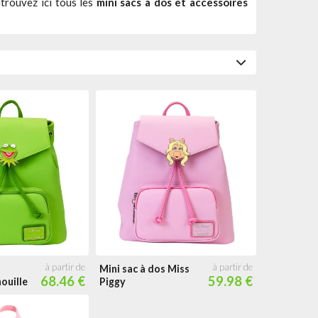
trouvez ici tous les
mini sacs à dos et accessoires
rsonnage
nimal
Kermit la Grenouille
Mini sac à dos Miss
68.46 €
59.98 €
ouille
Piggy