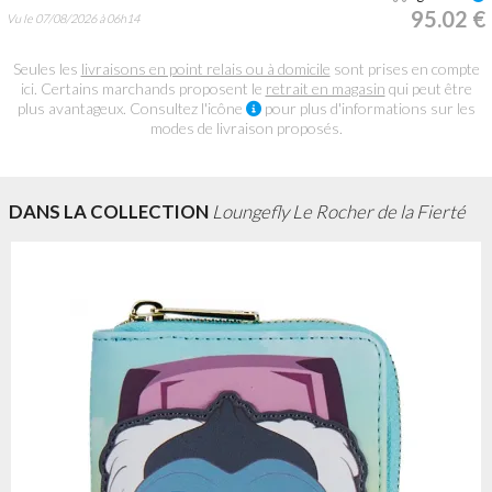
95.02 €
Vu le 07/08/2026 à 06h14
Seules les
livraisons en point relais ou à domicile
sont prises en compte
ici. Certains marchands proposent le
retrait en magasin
qui peut être
plus avantageux. Consultez l'icône
pour plus d'informations sur les
modes de livraison proposés.
DANS LA COLLECTION
Loungefly Le Rocher de la Fierté