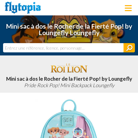
LOUNGEFLY
Mini sac à dos le Rocher de la Fierté Pop! by
LICENCES
Loungefly Loungefly
NOUVEAUTÉS
PROCHAINEMENT
BONS PLANS
ACTUALITÉS
DERNIERS AJOUTS
Mini sac à dos le Rocher de la Fierté Pop! by Loungefly
Pride Rock Pop! Mini Backpack Loungefly