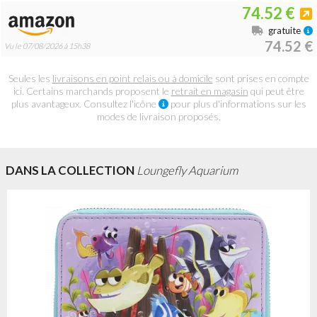
74.52 €
gratuite
74.52 €
Vu le 07/08/2026 à 15h38
Seules les
livraisons en point relais ou à domicile
sont prises en compte
ici. Certains marchands proposent le
retrait en magasin
qui peut être
plus avantageux. Consultez l'icône
pour plus d'informations sur les
modes de livraison proposés.
DANS LA COLLECTION
Loungefly Aquarium