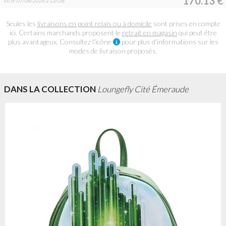
170.13 €
Vu le 07/08/2026 à 12h38
Seules les
livraisons en point relais ou à domicile
sont prises en compte
ici. Certains marchands proposent le
retrait en magasin
qui peut être
plus avantageux. Consultez l'icône
pour plus d'informations sur les
modes de livraison proposés.
DANS LA COLLECTION
Loungefly Cité Émeraude