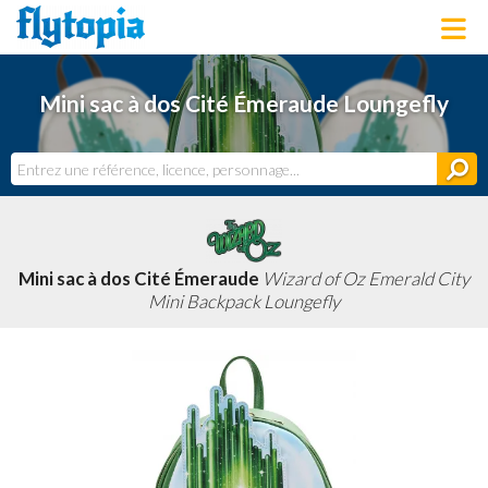
LOUNGEFLY
Mini sac à dos Cité Émeraude Loungefly
LICENCES
NOUVEAUTÉS
PROCHAINEMENT
BONS PLANS
ACTUALITÉS
DERNIERS AJOUTS
Mini sac à dos Cité Émeraude
Wizard of Oz Emerald City
Mini Backpack Loungefly