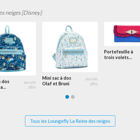
es neiges [Disney]
Portefeuille à
trois volets
Anna Cosplay
Mini sac à dos
à dos
Olaf et Bruni
la
Tous les Loungefly La Reine des neiges