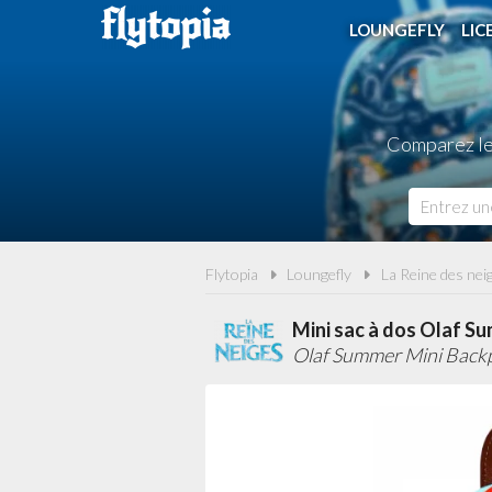
LOUNGEFLY
LIC
Comparez les
Flytopia
Loungefly
La Reine des nei
Mini sac à dos Olaf S
Olaf Summer Mini Back