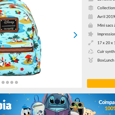
Collectio
Avril 201
Mini sacs 
Impression
next
17 x 20 x 
Cuir synth
BoxLunch