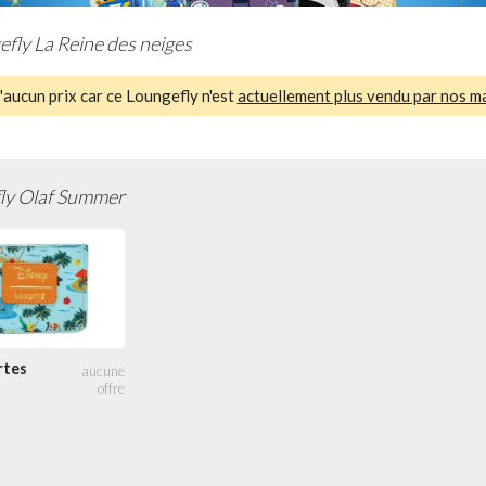
fly La Reine des neiges
aucun prix car ce Loungefly n'est
actuellement plus vendu par nos m
ly Olaf Summer
rtes