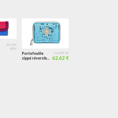
Portefeuille à
Portefeuille
57.50
rabat
62.62 €
zippé réversible
Disneyland
Elsa Sequin
Paris