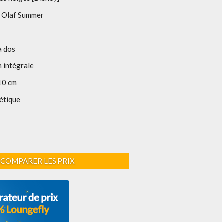
n Olaf Summer
9
à dos
 intégrale
10 cm
étique
COMPARER LES PRIX