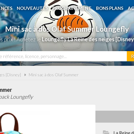
ENCES
NOUVEAUTÉS
PROCHAINEMENT
BONS PLANS
AC
Mini sac à dos Olaf Summer Loungefly
 prix ! Achetez le
Loungefly La Reine des neiges [Disney
R
ges [Disney]
Mini sac à dos Olaf Summer
ummer
pack Loungefly
La Reine d