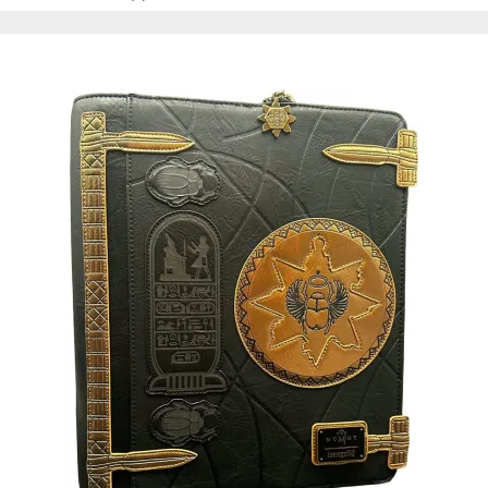
Accessoire
Mini sacs à dos
Porte-cartes
Sacs à dos
Année
2026
2025
Prix
- de 30 €
de 30 à 50 €
de 50 à 100 €
+ de 100 €