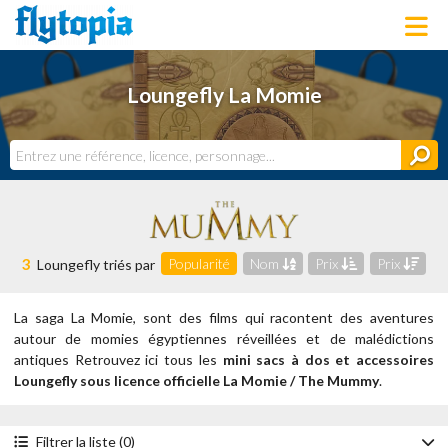
LOUNGEFLY
Loungefly La Momie
LICENCES
NOUVEAUTÉS
PROCHAINEMENT
BONS PLANS
ACTUALITÉS
DERNIERS AJOUTS
3
Popularité
Nom
Prix
Prix
Loungefly triés par
La saga La Momie, sont des films qui racontent des aventures
autour de momies égyptiennes réveillées et de malédictions
antiques
Retrouvez ici tous les
mini sacs à dos et accessoires
Loungefly sous licence officielle La Momie / The Mummy
.
Filtrer la liste (0)