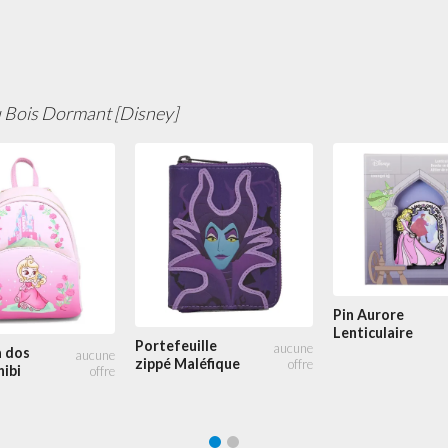
u Bois Dormant [Disney]
Pin Aurore
Lenticulaire
Portefeuille
à dos
zippé Maléfique
ibi