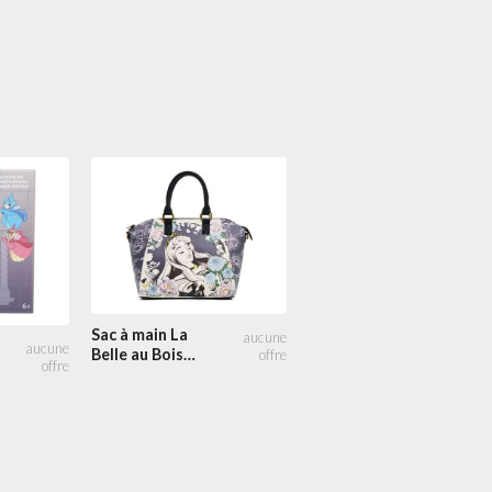
Sac à
Sac à main La
90.00
bandoulière
Belle au Bois
Maléfique
Dormant Floral
Cosplay