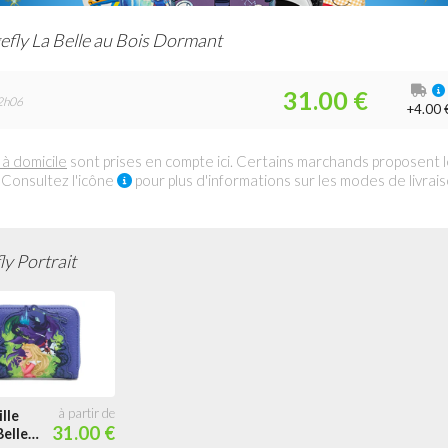
fly La Belle au Bois Dormant
31.00 €
2h06
+4.00 
 à domicile
sont prises en compte ici. Certains marchands proposent 
 Consultez l'icône
pour plus d'informations sur les modes de livrai
y Portrait
lle
31.00 €
Belle