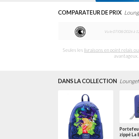
COMPARATEUR DE PRIX
Lounge
Vu le 07/08/2026 à 1
Seules les
livraisons en point relais ou
avantageux.
DANS LA COLLECTION
Loungefl
Portefeui
zippé La 