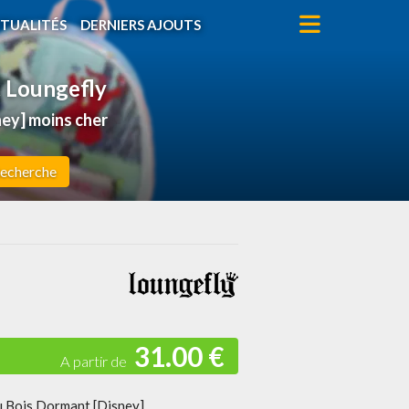
TUALITÉS
DERNIERS AJOUTS
t Loungefly
ney] moins cher
echerche
31.00 €
u Bois Dormant [Disney]