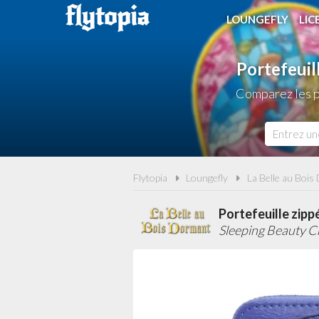
LOUNGEFLY
LIC
Portefeuil
Comparez les p
Flytopia
Loungefly
La Belle au Bois
Portefeuille zipp
Sleeping Beauty C