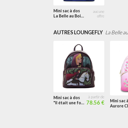
au Bois
Dormant
Mini sac à dos
Portrait
La Belle au Bois
Dormant
Portrait
AUTRES LOUNGEFLY
La Belle a
Mini sac à dos
Mini sac 
78.56 €
"Il était une fois
Aurore Ch
un rêve"