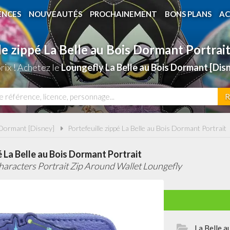
ENCES
NOUVEAUTÉS
PROCHAINEMENT
BONS PLANS
AC
le zippé La Belle au Bois Dormant Portrai
rix ! Achetez le
Loungefly La Belle au Bois Dormant [Dis
R
 Dormant [Disney]
Portefeuille zippé La Belle au Bois Dormant Portrait
é La Belle au Bois Dormant Portrait
haracters Portrait Zip Around Wallet Loungefly
La Belle a