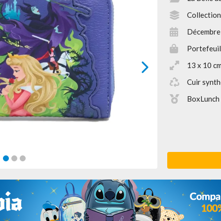
Collection
Décembre
Portefeuil
13 x 10 c
next
Cuir synth
BoxLunch