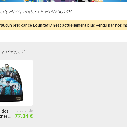
efly Harry Potter LF-HPWA0149
aucun prix car ce Loungefly n'est
actuellement plus vendu par nos m
y Trilogie 2
à dos
77.34 €
ches
tter
érie 2