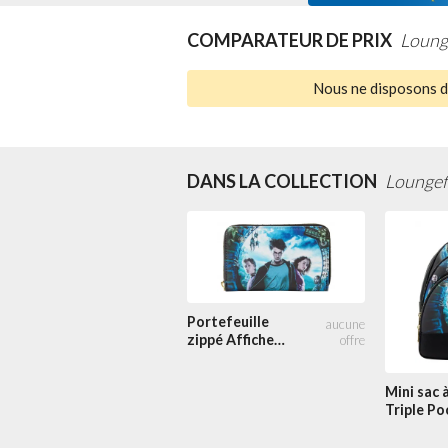
COMPARATEUR DE PRIX
Loung
Nous ne disposons d'
DANS LA COLLECTION
Loungefl
Portefeuille
zippé Affiche
Harry Potter et
le Prisonnier
Mini sac 
d'Azkaban
Triple Po
Harry Po
Trilogie S