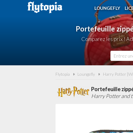
LOUNGEFLY
LIC
Portefeuille zipp
Comparez les prix ! Ac
Flytopia
Loungefly
Harry Potter [W
Portefeuille zipp
Harry Potter and 