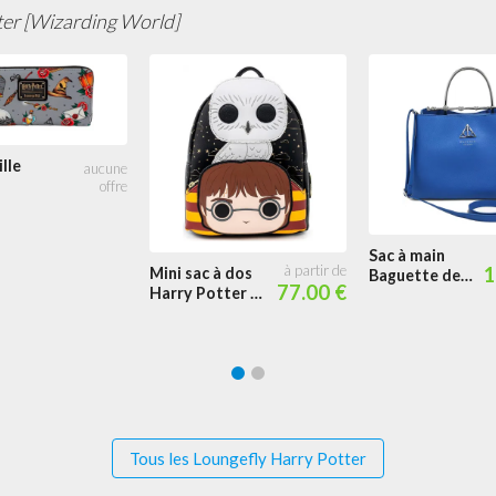
ter [Wizarding World]
lle
es
on
Sac à main
1
Mini sac à dos
Baguette de
77.00 €
Harry Potter et
Sureau
Hedwige Pop!
Serdaigle
by Loungefly
Tous les Loungefly Harry Potter