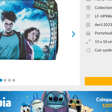
Collection
LF-HPWA
Avril 202
Portefeuil
next
15 x 10 c
Cuir synth