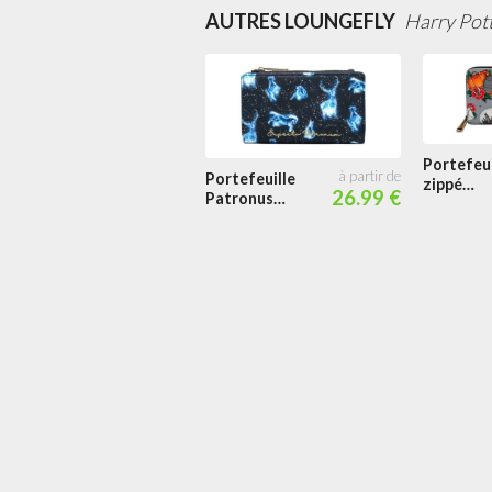
AUTRES LOUNGEFLY
Harry Pot
Portefeui
Portefeuille
zippé
26.99 €
Patronus
Tatouag
Impression
Reliques
intégrale
Impressi
Intégrale