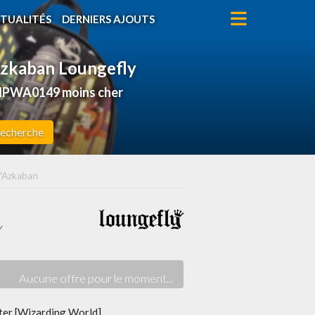
TUALITÉS
DERNIERS AJOUTS
'Azkaban Loungefly
-HPWA0149 moins cher
echerche
 d'Azkaban
y
ter [Wizarding World]