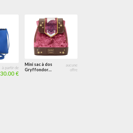
Mini sac à dos
Gryffondor
30.00 €
Bannière en
velours
Porte cartes
Gryffondor
Bannière en
velours