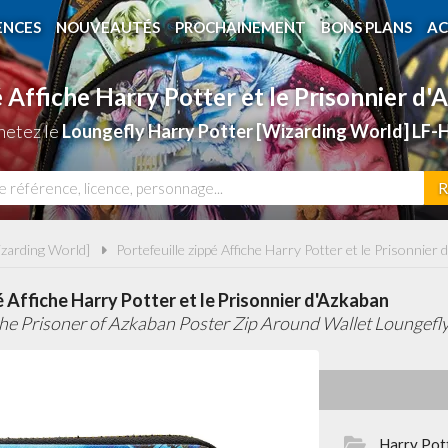
ENCES
NOUVEAUTÉS
PROCHAINEMENT
BONS PLANS
AC
é Affiche Harry Potter et le Prisonnier d
hetez le
Loungefly Harry Potter [Wizarding World] LF
R
izarding World]
Portefeuille zippé Affiche Harry Potter et le Prisonnier
é Affiche Harry Potter et le Prisonnier d'Azkaban
the Prisoner of Azkaban Poster Zip Around Wallet Loungefl
Harry Pot