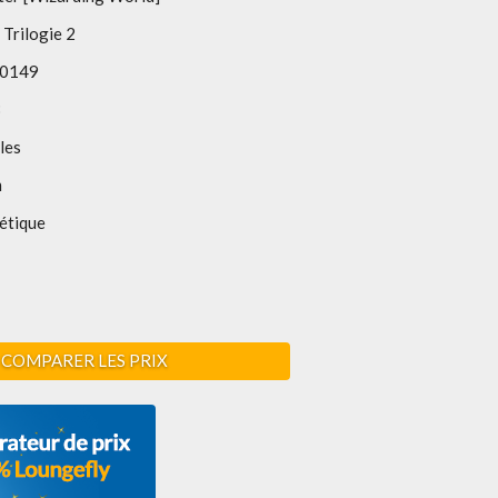
 Trilogie 2
0149
3
les
m
étique
COMPARER LES PRIX