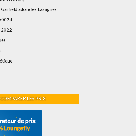
 Garfield adore les Lasagnes
A0024
 2022
les
m
étique
COMPARER LES PRIX