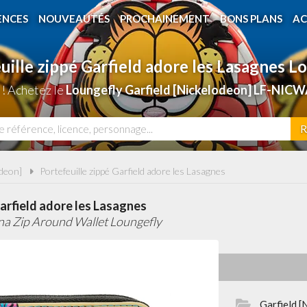
ENCES
NOUVEAUTÉS
PROCHAINEMENT
BONS PLANS
AC
uille zippé Garfield adore les Lasagnes L
 ! Achetez le
Loungefly Garfield [Nickelodeon] LF-NICW
R
odeon]
Portefeuille zippé Garfield adore les Lasagnes
Garfield adore les Lasagnes
na Zip Around Wallet Loungefly
Garfield [