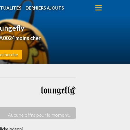
TUALITÉS
DERNIERS AJOUTS
oungefly
A0024 moins cher
echerche
Nickelodeon]