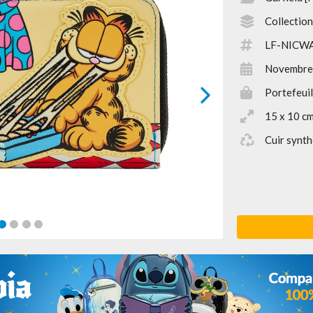
Collection
LF-NICW
Novembre
Portefeuil
next
15 x 10 c
Cuir synth