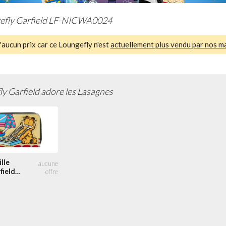
efly Garfield LF-NICWA0024
aucun prix car ce Loungefly n'est
actuellement plus vendu par nos m
y Garfield adore les Lasagnes
lle
field