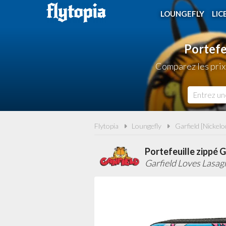
LOUNGEFLY
LIC
Portefe
Comparez les prix
Flytopia
Loungefly
Garfield [Nickel
Portefeuille zippé 
Garfield Loves Lasag