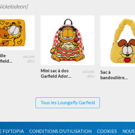
Nickelodeon]
lle
field
Mini sac à dos
Sac à
Garfield Adore
bandoulière
les Lasagnes
Odie Peluche
Cosplay
Tous les Loungefly Garfield
E FLYTOPIA
CONDITIONS D'UTILISATION
COOKIES
NOUS