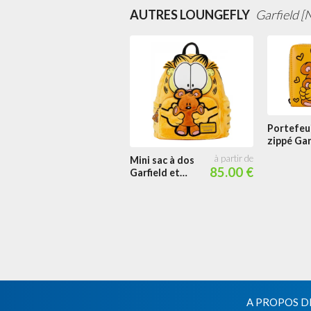
AUTRES LOUNGEFLY
Garfield [
Portefeui
zippé Gar
et Pooky
Mini sac à dos
85.00 €
Garfield et
Pooky
A PROPOS D