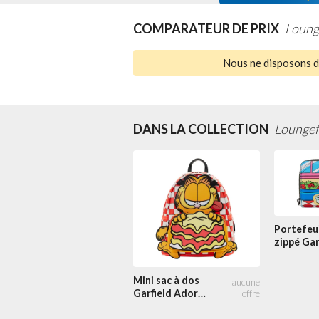
COMPARATEUR DE PRIX
Loung
Nous ne disposons d'
DANS LA COLLECTION
Loungefl
Portefeui
zippé Gar
adore les
Lasagnes
Mini sac à dos
Garfield Adore
les Lasagnes