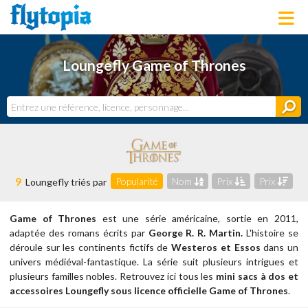
LOUNGEFLY
Loungefly Game of Thrones
LICENCES
NOUVEAUTÉS
PROCHAINEMENT
BONS PLANS
ACTUALITÉS
DERNIERS AJOUTS
9
Popularité
Nom
Prix
Prix
Loungefly triés par
Game of Thrones
est une série américaine, sortie en 2011,
adaptée des romans écrits par
George R. R. Martin.
L'histoire se
déroule sur les continents fictifs de
Westeros et Essos
dans un
univers médiéval-fantastique. La série suit plusieurs intrigues et
plusieurs familles nobles.
Retrouvez ici tous les
mini sacs à dos et
accessoires Loungefly sous licence officielle Game of Thrones
.