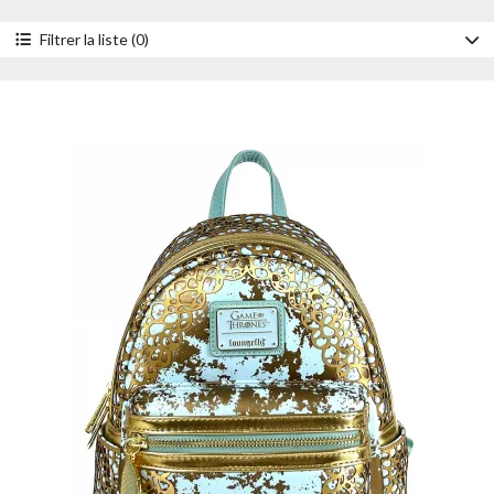
Filtrer la liste (0)
Accessoire
Mini sacs à dos
Portefeuilles
Style
Cosplay
Personnage
Daenerys Targaryen
Joffrey Baratheon
Jon Snow
Margaery Tyrell
Sansa Stark
Année
2024
2023
2022
Prix
- de 30 €
de 30 à 50 €
de 50 à 100 €
+ de 100 €