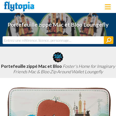
LOUNGEFLY
Portefeuille zippé Mac et Bloo Loungefly
LICENCES
NOUVEAUTÉS
PROCHAINEMENT
BONS PLANS
ACTUALITÉS
DERNIERS AJOUTS
Portefeuille zippé Mac et Bloo
Foster's Home for Imaginary
Friends Mac & Bloo Zip Around Wallet Loungefly