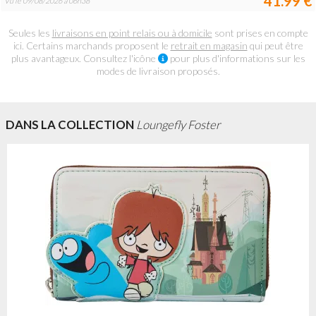
41.99 €
Vu le 09/08/2026 à 06h38
Seules les
livraisons en point relais ou à domicile
sont prises en compte
ici. Certains marchands proposent le
retrait en magasin
qui peut être
plus avantageux. Consultez l'icône
pour plus d'informations sur les
modes de livraison proposés.
DANS LA COLLECTION
Loungefly Foster