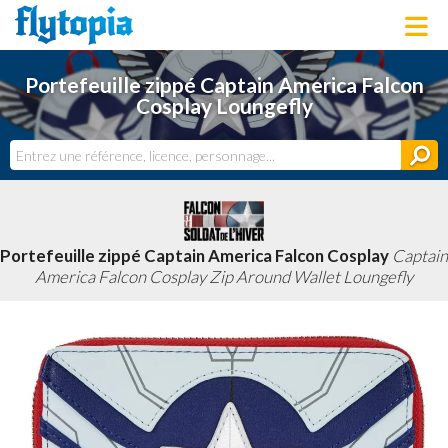
LOUNGEFLY
Portefeuille zippé Captain America Falcon
LICENCES
Cosplay Loungefly
NOUVEAUTÉS
PROCHAINEMENT
BONS PLANS
ACTUALITÉS
DERNIERS AJOUTS
Portefeuille zippé Captain America Falcon Cosplay
Captain
America Falcon Cosplay Zip Around Wallet Loungefly