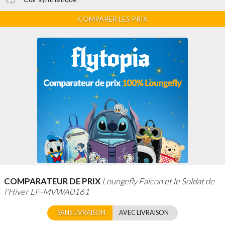
COMPARER LES PRIX
COMPARATEUR DE PRIX
Loungefly Falcon et le Soldat de
l'Hiver LF-MVWA0161
SANS LIVRAISON
AVEC LIVRAISON