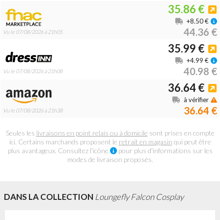
35.86 €
+8.50 €
44.36 €
Vu le 07/08/2026 à 21h05
35.99 €
+4.99 €
40.98 €
Vu le 07/08/2026 à 21h08
36.64 €
à vérifier
36.64 €
Vu le 07/08/2026 à 21h38
Seules les
livraisons en point relais ou à domicile
sont prises en compte
ici. Certains marchands proposent le
retrait en magasin
qui peut être
plus avantageux. Consultez l'icône
pour plus d'informations sur les
modes de livraison proposés.
DANS LA COLLECTION
Loungefly Falcon Cosplay