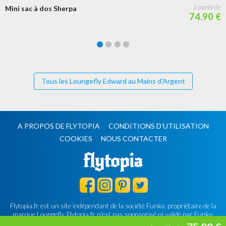
Mini sac à dos Sherpa
74.90 €
Tous les Loungefly Edward au Mains d'Argent
A PROPOS DE FLYTOPIA
CONDITIONS D'UTILISATION
COOKIES
NOUS CONTACTER
Flytopia.fr est un site indépendant de la société Funko, propriétaire de la
marque Loungefly.
Flytopia.fr n'est pas sponsorisé ni validé par Funko.
©2026 Flytopia.fr - Tous droits réservés.