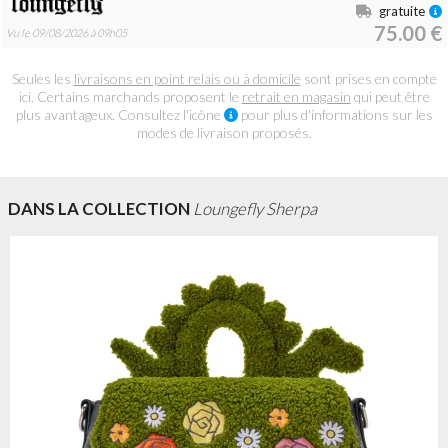
gratuite
75.00 €
Vu le 09/08/2026 à 09h05
Seules les
livraisons en point relais ou à domicile
sont prises en compte
ici. Certains marchands proposent le
retrait en magasin
qui peut être
plus avantageux. Consultez l'icône
pour plus d'informations sur les
modes de livraison proposés.
DANS LA COLLECTION
Loungefly Sherpa