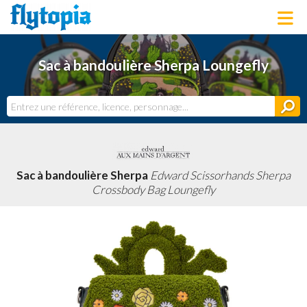
LOUNGEFLY
Sac à bandoulière Sherpa Loungefly
LICENCES
NOUVEAUTÉS
PROCHAINEMENT
BONS PLANS
ACTUALITÉS
DERNIERS AJOUTS
Sac à bandoulière Sherpa
Edward Scissorhands Sherpa
Crossbody Bag Loungefly