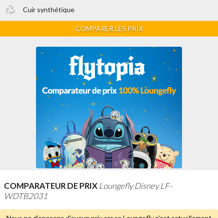
Cuir synthétique
COMPARER LES PRIX
COMPARATEUR DE PRIX
Loungefly Disney LF-
WDTB2031
Nous ne disposons d'aucun prix car ce Loungefly n'est
actuellement