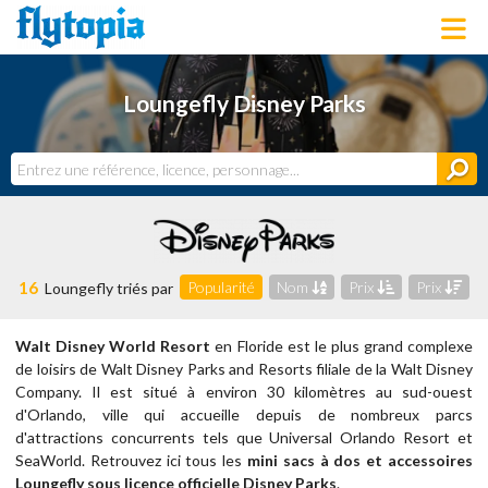
LOUNGEFLY
Loungefly Disney Parks
LICENCES
NOUVEAUTÉS
PROCHAINEMENT
BONS PLANS
ACTUALITÉS
DERNIERS AJOUTS
16
Popularité
Nom
Prix
Prix
Loungefly triés par
Walt Disney World Resort
en Floride est le plus grand complexe
de loisirs de Walt Disney Parks and Resorts filiale de la Walt Disney
Company. Il est situé à environ 30 kilomètres au sud-ouest
d'Orlando, ville qui accueille depuis de nombreux parcs
d'attractions concurrents tels que Universal Orlando Resort et
SeaWorld.
Retrouvez ici tous les
mini sacs à dos et accessoires
Loungefly sous licence officielle Disney Parks
.