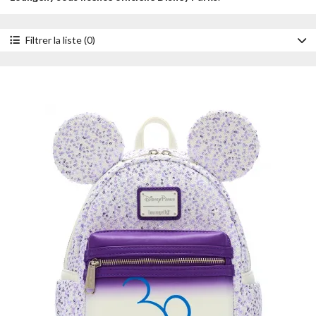
Filtrer la liste (0)
Accessoire
Mini sacs à dos
Porte-monnaies
Sacs à bandoulière
Serre-têtes
Style
Brille dans le noir
Impression intégrale
Sequin
Personnage
Dingo
Donald Duck
Figment
Kermit la Grenouille
Mickey Mouse
Minnie Mouse
Pluto
Année
2026
2025
2024
2023
2022
Prix
- de 30 €
de 30 à 50 €
de 50 à 100 €
+ de 100 €