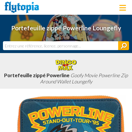
LOUNGEFLY
Portefeuille zippé Powerline Loungefly
LICENCES
NOUVEAUTÉS
PROCHAINEMENT
BONS PLANS
ACTUALITÉS
DERNIERS AJOUTS
Portefeuille zippé Powerline
Goofy Movie Powerline Zip
Around Wallet Loungefly