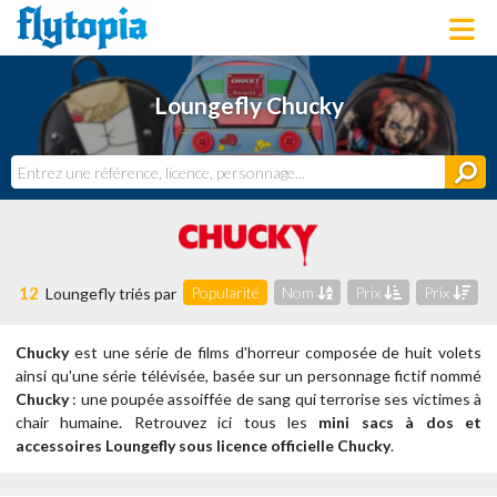
LOUNGEFLY
Loungefly Chucky
LICENCES
NOUVEAUTÉS
PROCHAINEMENT
BONS PLANS
ACTUALITÉS
DERNIERS AJOUTS
12
Popularité
Nom
Prix
Prix
Loungefly triés par
Chucky
est une série de films d'horreur composée de huit volets
ainsi qu'une série télévisée, basée sur un personnage fictif nommé
Chucky
: une poupée assoiffée de sang qui terrorise ses victimes à
chair humaine.
Retrouvez ici tous les
mini sacs à dos et
accessoires Loungefly sous licence officielle Chucky
.