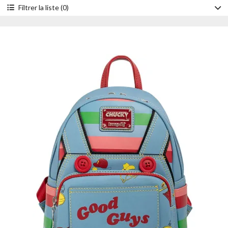
Filtrer la liste (0)
Accessoire
Mini sacs à dos
Porte-cartes
Portefeuilles
Sacs à bandoulière
Sacs à main
Style
Cosplay
Lenticulaire
Personnage
Chucky
Tiffany
Année
2025
2024
2023
2022
2021
Prix
- de 30 €
de 30 à 50 €
de 50 à 100 €
+ de 100 €