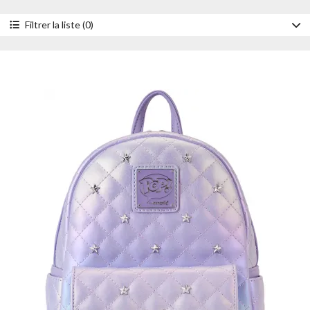
Filtrer la liste (0)
Accessoire
Mini sacs à dos
Portefeuilles
Sacs à bandoulière
Style
Pop! By Loungefly
Année
2025
2024
2023
Prix
- de 30 €
de 30 à 50 €
de 50 à 100 €
+ de 100 €