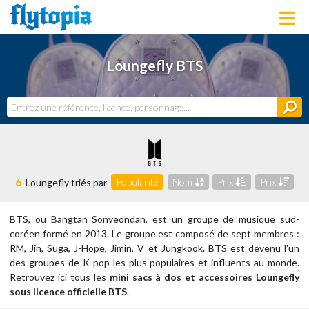
LOUNGEFLY
Loungefly BTS
LICENCES
NOUVEAUTÉS
PROCHAINEMENT
BONS PLANS
ACTUALITÉS
DERNIERS AJOUTS
6
Popularité
Nom
Prix
Prix
Loungefly triés par
BTS, ou Bangtan Sonyeondan, est un groupe de musique sud-
coréen formé en 2013. Le groupe est composé de sept membres :
RM, Jin, Suga, J-Hope, Jimin, V et Jungkook. BTS est devenu l'un
des groupes de K-pop les plus populaires et influents au monde.
Retrouvez ici tous les
mini sacs à dos et accessoires Loungefly
sous licence officielle BTS
.