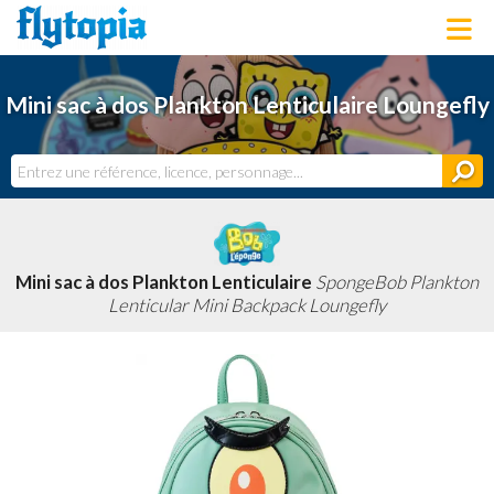
LOUNGEFLY
Mini sac à dos Plankton Lenticulaire Loungefly
LICENCES
NOUVEAUTÉS
PROCHAINEMENT
BONS PLANS
ACTUALITÉS
DERNIERS AJOUTS
Mini sac à dos Plankton Lenticulaire
SpongeBob Plankton
Lenticular Mini Backpack Loungefly