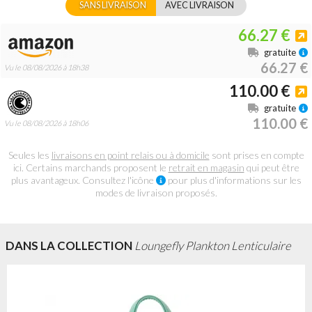
SANS LIVRAISON
AVEC LIVRAISON
66.27 €
gratuite
66.27 €
Vu le 08/08/2026 à 18h38
110.00 €
gratuite
110.00 €
Vu le 08/08/2026 à 18h06
Seules les
livraisons en point relais ou à domicile
sont prises en compte
ici. Certains marchands proposent le
retrait en magasin
qui peut être
plus avantageux. Consultez l'icône
pour plus d'informations sur les
modes de livraison proposés.
DANS LA COLLECTION
Loungefly Plankton Lenticulaire