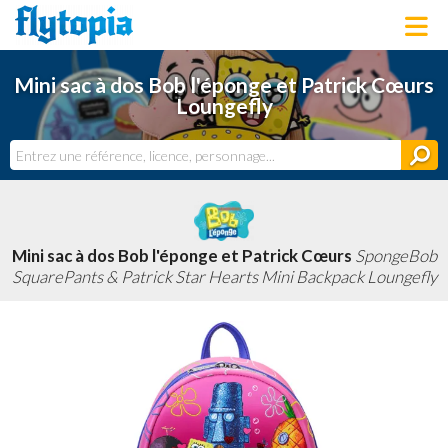
LOUNGEFLY
Mini sac à dos Bob l'éponge et Patrick Cœurs
LICENCES
Loungefly
NOUVEAUTÉS
PROCHAINEMENT
BONS PLANS
ACTUALITÉS
DERNIERS AJOUTS
Mini sac à dos Bob l'éponge et Patrick Cœurs
SpongeBob
SquarePants & Patrick Star Hearts Mini Backpack Loungefly