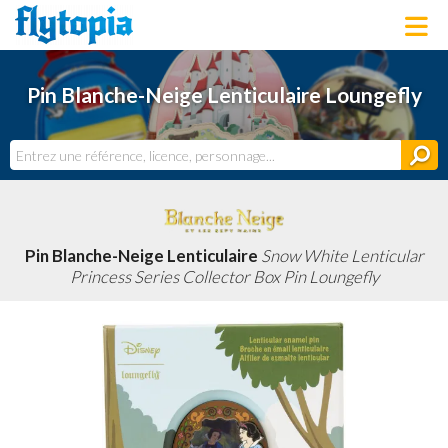
LOUNGEFLY
Pin Blanche-Neige Lenticulaire Loungefly
LICENCES
NOUVEAUTÉS
PROCHAINEMENT
BONS PLANS
ACTUALITÉS
DERNIERS AJOUTS
Pin Blanche-Neige Lenticulaire
Snow White Lenticular
Princess Series Collector Box Pin Loungefly