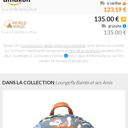
à vérifier
123.19 €
Vu le 07/08/2026 à 21h38
135.00 €
gratuite
135.00 €
Vu le 07/08/2026 à 21h16
Seules les
livraisons en point relais ou à domicile
sont prises en compte
ici. Certains marchands proposent le
retrait en magasin
qui peut être
plus avantageux. Consultez l'icône
pour plus d'informations sur les
modes de livraison proposés.
DANS LA COLLECTION
Loungefly Bambi et ses Amis