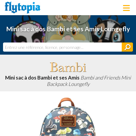
LOUNGEFLY
Mini sac à dos Bambi et ses Amis Loungefly
LICENCES
NOUVEAUTÉS
PROCHAINEMENT
BONS PLANS
ACTUALITÉS
DERNIERS AJOUTS
Mini sac à dos Bambi et ses Amis
Bambi and Friends Mini
Backpack Loungefly