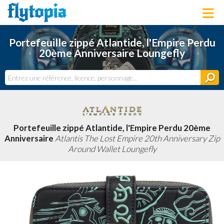
LOUNGEFLY
Portefeuille zippé Atlantide, l'Empire Perdu
LICENCES
20ème Anniversaire Loungefly
NOUVEAUTÉS
PROCHAINEMENT
BONS PLANS
ACTUALITÉS
DERNIERS AJOUTS
Portefeuille zippé Atlantide, l'Empire Perdu 20ème
Anniversaire
Atlantis The Lost Empire 20th Anniversary Zip
Around Wallet Loungefly