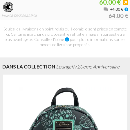
60.00 €
+4.00 €
64.00 €
Vu le 08/08/2026 à 21h06
Seules les
livraisons en point relais ou à domicile
sont prises en compte
ici. Certains marchands proposent le
retrait en magasin
qui peut être
plus avantageux. Consultez l'icône
pour plus d'informations sur les
modes de livraison proposés.
DANS LA COLLECTION
Loungefly 20ème Anniversaire