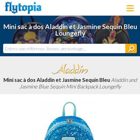
LOUNGEFLY
Mini sac à dos Aladdin et Jasmine Sequin Bleu
LICENCES
Loungefly
NOUVEAUTÉS
PROCHAINEMENT
BONS PLANS
ACTUALITÉS
DERNIERS AJOUTS
Mini sac à dos Aladdin et Jasmine Sequin Bleu
Aladdin and
Jasmine Blue Sequin Mini Backpack Loungefly