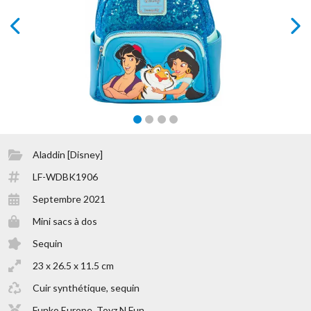
prev
next
Aladdin [Disney]
LF-WDBK1906
Septembre 2021
Mini sacs à dos
Sequin
23 x 26.5 x 11.5 cm
Cuir synthétique, sequin
Funko Europe, Toyz N Fun