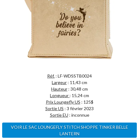
Réf.
: LF-WDSSTB0024
Largeur
: 11,43 cm
Hauteur
: 30,48 cm
Longueur
: 15,24 cm
Prix Loungefly US
: 125$
Sortie US
: 3 février 2023
Sortie EU
: inconnue
VOIR LE SAC LOUNGEFLY STITCH SHOPPE TINKER BELLE
LANTERN