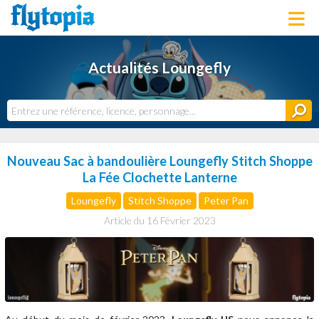
LOUNGEFLY
Actualités Loungefly
LICENCES
NOUVEAUTÉS
PROCHAINEMENT
BONS PLANS
ACTUALITÉS
Nouveau Sac à bandoulière Loungefly Stitch Shoppe
DERNIERS AJOUTS
La Fée Clochette Lanterne
Loungefly
Stitch Shoppe
Peter Pan
Article du 16 Février 2023