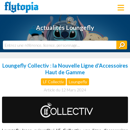
LOUNGEFLY
Actualités Loungefly
LICENCES
NOUVEAUTÉS
PROCHAINEMENT
BONS PLANS
ACTUALITÉS
Loungefly Collectiv : la Nouvelle Ligne d'Accessoires
DERNIERS AJOUTS
Haut de Gamme
LF Collectiv
Loungefly
Article du 12 Mars 2024