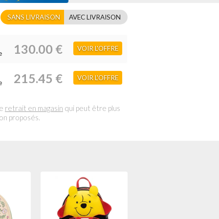
SANS LIVRAISON
AVEC LIVRAISON
130.00 €
VOIR L'OFFRE
e
215.45 €
VOIR L'OFFRE
e
le
retrait en magasin
qui peut être plus
son proposés.