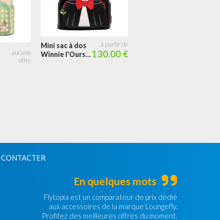
Pin Winnie
Mini sac à dos
l'Ourson Floral
130.00 €
Winnie l'Ourson
et ses amis
Vampire
Cosplay
 CONTACTER
En quelques mots
Flytopia est un comparateur de prix dédié
aux accessoires de la marque Loungefly.
Profitez des meilleures offres du moment.