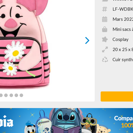
LF-WDBK
Mars 202
Mini sacs 
Cosplay
next
20 x 25 x 
Cuir synth