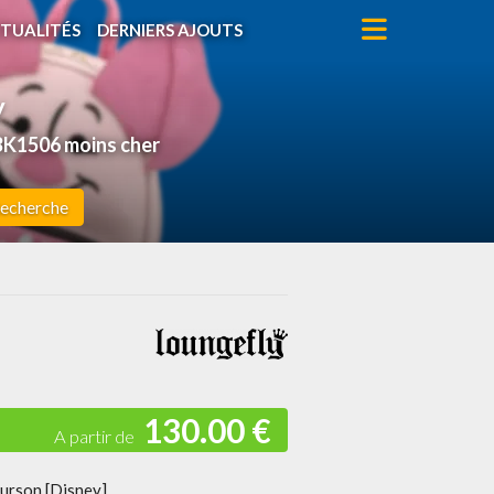
TUALITÉS
DERNIERS AJOUTS
y
BK1506 moins cher
echerche
130.00 €
Ourson [Disney]