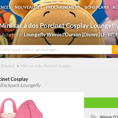
ENCES
NOUVEAUTÉS
PROCHAINEMENT
BONS PLANS
AC
Mini sac à dos Porcinet Cosplay Loungefl
! Achetez le
Loungefly Winnie l'Ourson [Disney] LF-WD
R
 [Disney]
Mini sac à dos Porcinet Cosplay
cinet Cosplay
i Backpack Loungefly
Winnie l'