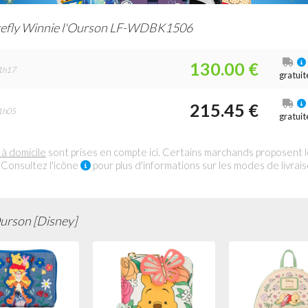
efly Winnie l'Ourson LF-WDBK1506
130.00 €
1h17
gratuit
215.45 €
1h05
gratuit
 à domicile
sont prises en compte ici. Certains marchands proposent 
 Consultez l'icône
pour plus d'informations sur les modes de livrai
urson [Disney]