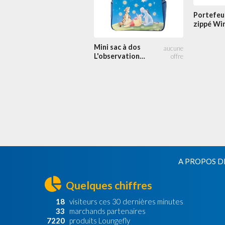
Portefeui
zippé Wi
l'Ourson 
Amis
Mini sac à dos
L'observation
des étoiles
Light-Up
A PROPOS D
Quelques chiffres
18
visiteurs ces 30 dernières minutes
33
marchands partenaires
7220
produits Loungefly