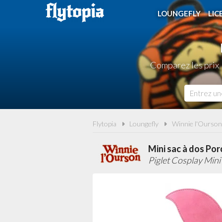
LOUNGEFLY
LIC
Comparez les prix 
Flytopia
Loungefly
Winnie l'Ourson
Mini sac à dos Por
Piglet Cosplay Min