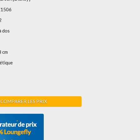
1506
2
à dos
8 cm
étique
COMPARER LES PRIX