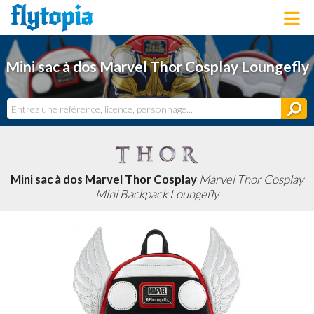
LOUNGEFLY
Mini sac à dos Marvel Thor Cosplay Loungefly
LICENCES
NOUVEAUTÉS
PROCHAINEMENT
BONS PLANS
ACTUALITÉS
DERNIERS AJOUTS
Mini sac à dos Marvel Thor Cosplay
Marvel Thor Cosplay
Mini Backpack Loungefly