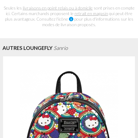
Seules les
livraisons en point relais ou à domicile
sont prises en compte
ici. Certains marchands proposent le
retrait en magasin
qui peut être
plus avantageux. Consultez l'icône
pour plus d'informations sur les
modes de livraison proposés.
AUTRES LOUNGEFLY
Sanrio