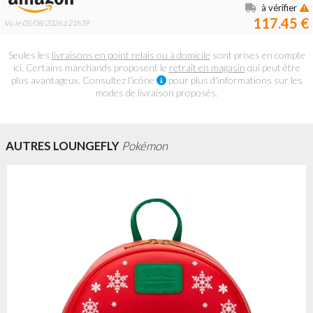
à vérifier
117.45 €
Vu le 05/08/2026 à 21h39
Seules les
livraisons en point relais ou à domicile
sont prises en compte
ici. Certains marchands proposent le
retrait en magasin
qui peut être
plus avantageux. Consultez l'icône
pour plus d'informations sur les
modes de livraison proposés.
AUTRES LOUNGEFLY
Pokémon