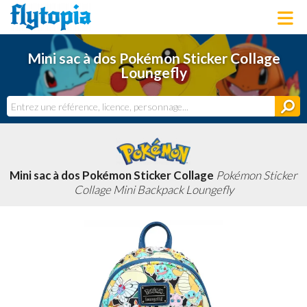
LOUNGEFLY
Mini sac à dos Pokémon Sticker Collage
LICENCES
Loungefly
NOUVEAUTÉS
PROCHAINEMENT
BONS PLANS
ACTUALITÉS
DERNIERS AJOUTS
Mini sac à dos Pokémon Sticker Collage
Pokémon Sticker
Collage Mini Backpack Loungefly