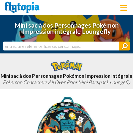
LOUNGEFLY
Mini sac à dos Personnages Pokémon
LICENCES
Impression intégrale Loungefly
NOUVEAUTÉS
PROCHAINEMENT
BONS PLANS
ACTUALITÉS
DERNIERS AJOUTS
Mini sac à dos Personnages Pokémon Impression intégrale
Pokemon Characters All Over Print Mini Backpack Loungefly