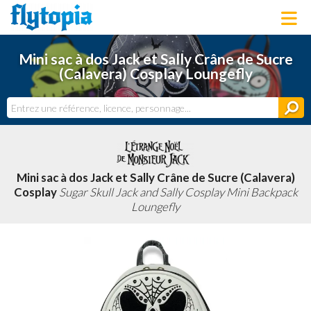
LOUNGEFLY
Mini sac à dos Jack et Sally Crâne de Sucre
LICENCES
(Calavera) Cosplay Loungefly
NOUVEAUTÉS
PROCHAINEMENT
BONS PLANS
ACTUALITÉS
DERNIERS AJOUTS
Mini sac à dos Jack et Sally Crâne de Sucre (Calavera)
Cosplay
Sugar Skull Jack and Sally Cosplay Mini Backpack
Loungefly