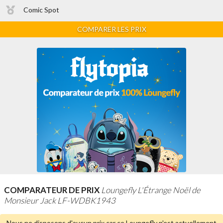
Comic Spot
COMPARER LES PRIX
COMPARATEUR DE PRIX
Loungefly L'Étrange Noël de
Monsieur Jack LF-WDBK1943
Nous ne disposons d'aucun prix car ce Loungefly n'est
actuellement