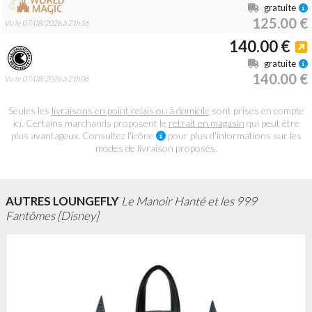
gratuite
125.00 €
Vu le 07/08/2026 à 21h16
140.00 €
gratuite
140.00 €
Vu le 07/08/2026 à 21h06
Seules les
livraisons en point relais ou à domicile
sont prises en compte
ici. Certains marchands proposent le
retrait en magasin
qui peut être
plus avantageux. Consultez l'icône
pour plus d'informations sur les
modes de livraison proposés.
AUTRES LOUNGEFLY
Le Manoir Hanté et les 999
Fantômes [Disney]