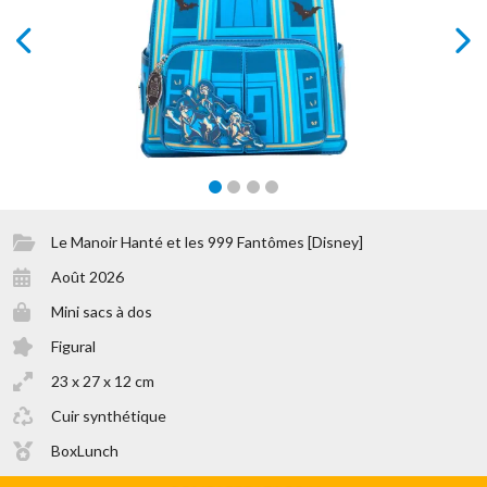
prev
next
Le Manoir Hanté et les 999 Fantômes [Disney]
Août 2026
Mini sacs à dos
Figural
23 x 27 x 12 cm
Cuir synthétique
BoxLunch