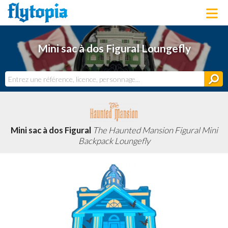
LOUNGEFLY
Mini sac à dos Figural Loungefly
LICENCES
NOUVEAUTÉS
PROCHAINEMENT
BONS PLANS
ACTUALITÉS
DERNIERS AJOUTS
Mini sac à dos Figural
The Haunted Mansion Figural Mini
Backpack Loungefly