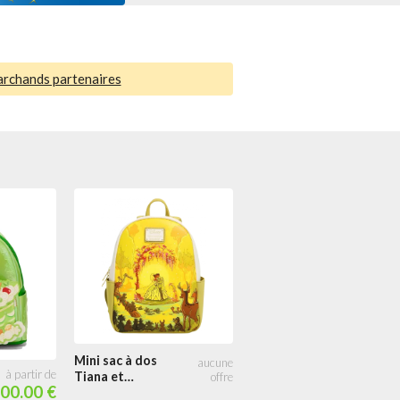
archands partenaires
Portefeuille à
rabat Pailleté
Tiana Robe
bleue Cosplay
Mini sac à dos
Tiana et
00.00 €
Naveen