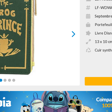
LF-WDW
Septembr
Portefeuil
Livre Dis
next
13 x 10 c
Cuir synth