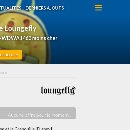
TUALITÉS
DERNIERS AJOUTS
re Loungefly
] LF-WDWA1463 moins cher
echerche
Livre
se et la Grenouille [Disney]