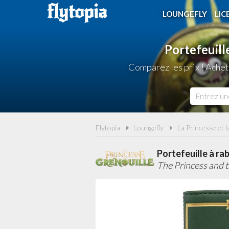
LOUNGEFLY
LIC
Portefeuill
Comparez les prix ! Achet
Flytopia
Loungefly
La Princesse et l
Portefeuille à rab
The Princess and 