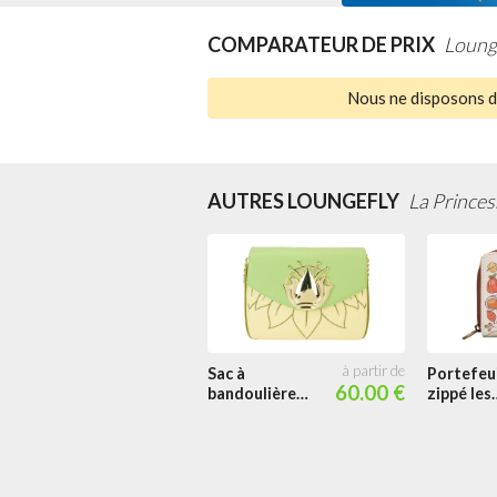
COMPARATEUR DE PRIX
Loung
Nous ne disposons d'
AUTRES LOUNGEFLY
La Princes
Sac à
Portefeui
60.00 €
bandoulière
zippé les
15ème
Feuilles
Anniversaire
Tombent