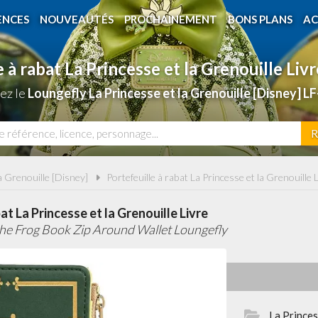
ENCES
NOUVEAUTÉS
PROCHAINEMENT
BONS PLANS
AC
e à rabat La Princesse et la Grenouille Liv
ez le
Loungefly La Princesse et la Grenouille [Disney
R
a Grenouille [Disney]
Portefeuille à rabat La Princesse et la Grenouille 
at La Princesse et la Grenouille Livre
the Frog Book Zip Around Wallet Loungefly
La Princes