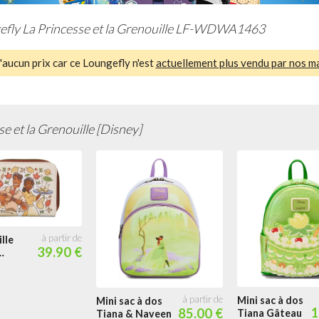
efly La Princesse et la Grenouille LF-WDWA1463
aucun prix car ce Loungefly n'est
actuellement plus vendu par nos m
se et la Grenouille [Disney]
lle
39.90 €
Mini sac à dos
Mini sac à dos
1
85.00 €
Tiana Gâteau
Tiana & Naveen