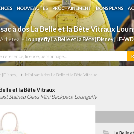
ENCES
NOUVEAUTÉS
PROCHAINEMENT
BONS PLANS
AC
 sac à dos La Belle et la Bête Vitraux Loun
 Achetez le
Loungefly La Belle et la Bête [Disney] LF-W
R
te [Disney]
Mini sac à dos La Belle et la Bête Vitraux
Belle et la Bête Vitraux
ast Stained Glass Mini Backpack Loungefly
La Belle e