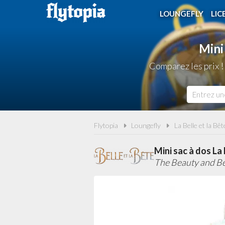
LOUNGEFLY
LIC
Mini
Comparez les prix !
Flytopia
Loungefly
La Belle et la Bê
Mini sac à dos La 
The Beauty and Be