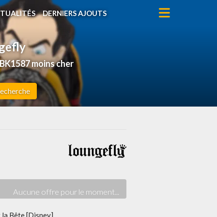
TUALITÉS
DERNIERS AJOUTS
gefly
DBK1587 moins cher
echerche
t la Bête [Disney]