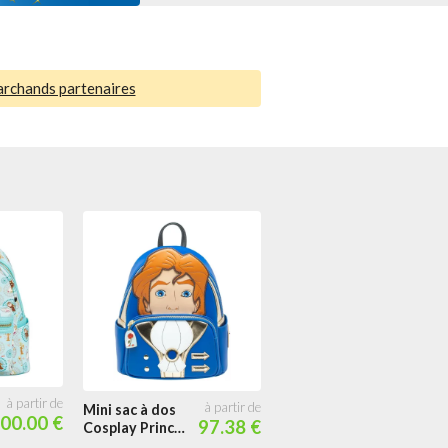
archands partenaires
Portefeuille
54.00
zippé Belle
portrait vitraux
Mini sac à dos
00.00 €
97.38 €
Cosplay Prince
Adam Cosplay