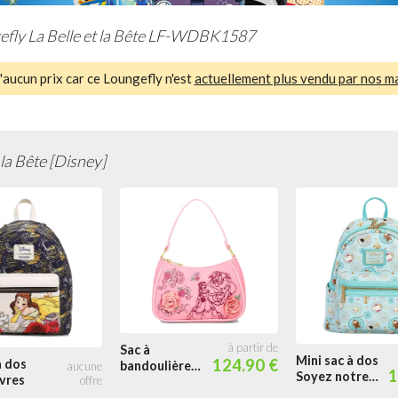
efly La Belle et la Bête LF-WDBK1587
aucun prix car ce Loungefly n'est
actuellement plus vendu par nos m
 la Bête [Disney]
Sac à
Mini sac à dos
124.90 €
à dos
bandoulière
1
Soyez notre
ivres
Roses
Invité