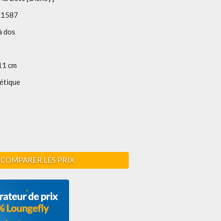
1587
à dos
11 cm
étique
COMPARER LES PRIX