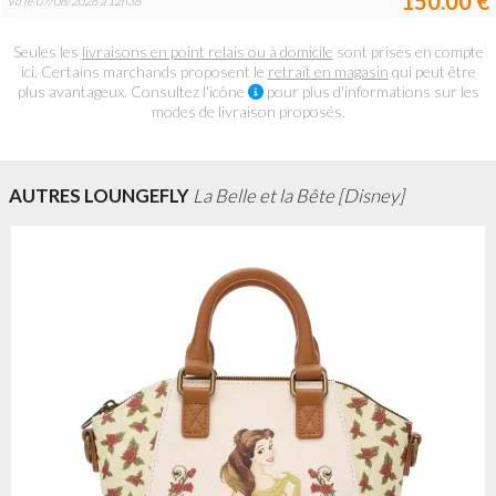
150.00 €
Vu le 07/08/2026 à 12h38
Seules les
livraisons en point relais ou à domicile
sont prises en compte
ici. Certains marchands proposent le
retrait en magasin
qui peut être
plus avantageux. Consultez l'icône
pour plus d'informations sur les
modes de livraison proposés.
AUTRES LOUNGEFLY
La Belle et la Bête [Disney]