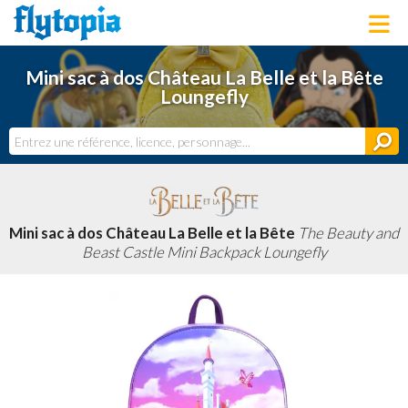
LOUNGEFLY
Mini sac à dos Château La Belle et la Bête
LICENCES
Loungefly
NOUVEAUTÉS
PROCHAINEMENT
BONS PLANS
ACTUALITÉS
DERNIERS AJOUTS
Mini sac à dos Château La Belle et la Bête
The Beauty and
Beast Castle Mini Backpack Loungefly